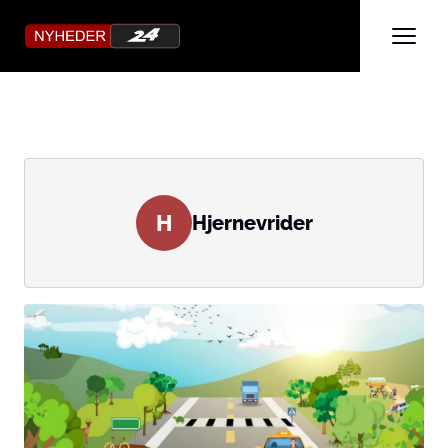
H
Hjernevrider