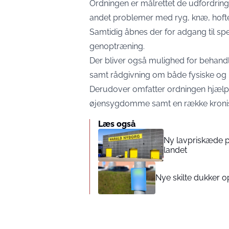
Ordningen er målrettet de udfordrin
andet problemer med ryg, knæ, hofte
Samtidig åbnes der for adgang til sp
genoptræning.
Der bliver også mulighed for behandl
samt rådgivning om både fysiske og
Derudover omfatter ordningen hjæl
øjensygdomme samt en række kronisk
Læs også
Ny lavpriskæde pr
landet
Nye skilte dukker op