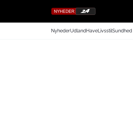
Nyheder
Udland
Have
Livsstil
Sundhed