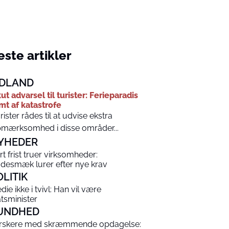
ste artikler
DLAND
ut advarsel til turister: Ferieparadis
mt af katastrofe
rister rådes til at udvise ekstra
mærksomhed i disse områder...
YHEDER
rt frist truer virksomheder:
desmæk lurer efter nye krav
OLITIK
die ikke i tvivl: Han vil være
atsminister
UNDHED
rskere med skræmmende opdagelse: