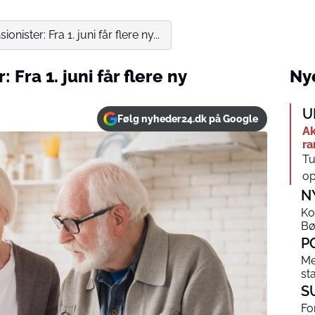
ionister: Fra 1. juni får flere ny...
 Fra 1. juni får flere ny
Nye
U
Følg nyheder24.dk på Google
Ak
ra
Tu
op
N
Ko
Bø
P
Me
st
S
Fo