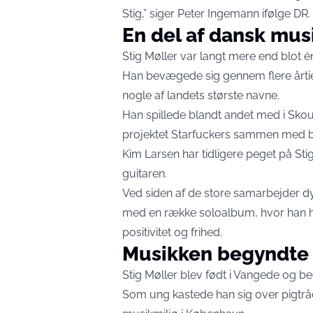
Stig,” siger Peter Ingemann ifølge
DR
.
En del af dansk mus
Stig Møller var langt mere end blot é
Han bevægede sig gennem flere årti
nogle af landets største navne.
Han spillede blandt andet med i Sko
projektet Starfuckers sammen med b
Kim Larsen har tidligere peget på Sti
guitaren.
Ved siden af de store samarbejder dy
med en række soloalbum, hvor han hol
positivitet og frihed.
Musikken begyndte t
Stig Møller blev født i Vangede og b
Som ung kastede han sig over pigtråd