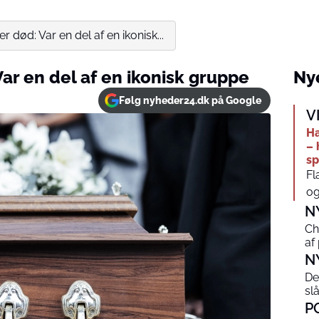
 død: Var en del af en ikonisk...
ar en del af en ikonisk gruppe
Nye
Følg nyheder24.dk på Google
V
Ha
– 
sp
Fl
og
N
Ch
af
N
De
sl
P