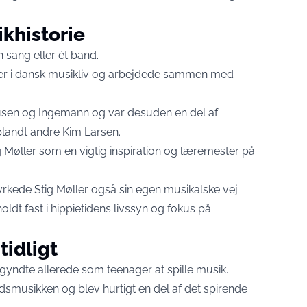
ikhistorie
n sang eller ét band.
er i dansk musikliv og arbejdede sammen med
usen og Ingemann og var desuden en del af
landt andre Kim Larsen.
g Møller som en vigtig inspiration og læremester på
rkede Stig Møller også sin egen musikalske vej
dt fast i hippietidens livssyn og fokus på
idligt
egyndte allerede som teenager at spille musik.
smusikken og blev hurtigt en del af det spirende