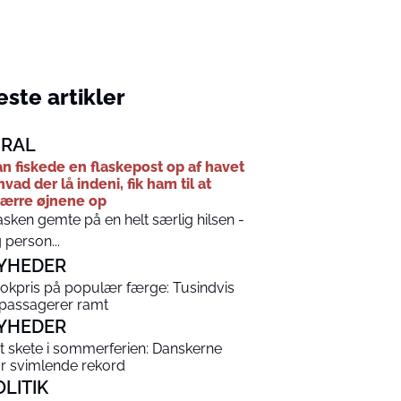
ste artikler
IRAL
n fiskede en flaskepost op af havet
hvad der lå indeni, fik ham til at
ærre øjnene op
asken gemte på en helt særlig hilsen -
 person...
YHEDER
okpris på populær færge: Tusindvis
 passagerer ramt
YHEDER
t skete i sommerferien: Danskerne
år svimlende rekord
OLITIK