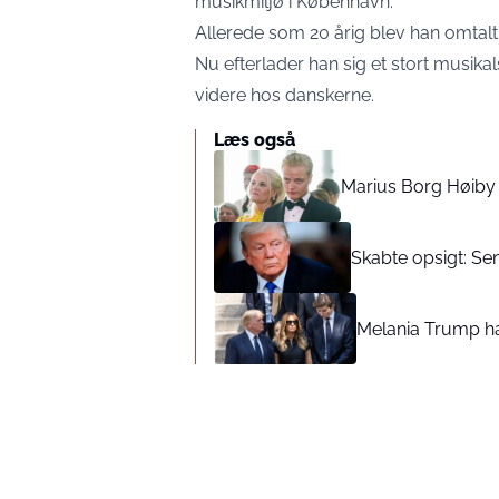
musikmiljø i København.
Allerede som 20 årig blev han omtal
Nu efterlader han sig et stort musika
videre hos danskerne.
Læs også
Marius Borg Høiby 
Skabte opsigt: Sen
Melania Trump har