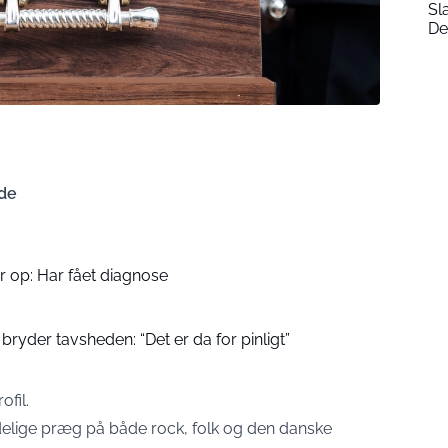
Sl
De
de
r op: Har fået diagnose
bryder tavsheden: “Det er da for pinligt”
fil.
ydelige præg på både rock, folk og den danske