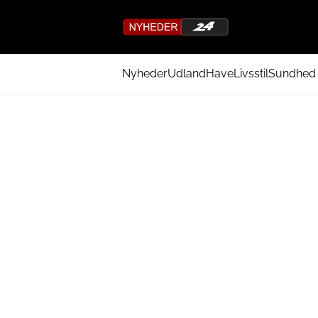
Nyheder
Udland
Have
Livsstil
Sundhed