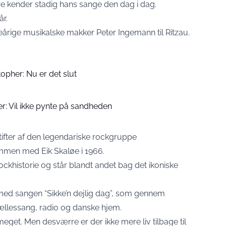
 kender stadig hans sange den dag i dag.
år.
rige musikalske makker Peter Ingemann til Ritzau.
stopher: Nu er det slut
er: Vil ikke pynte på sandheden
ifter af den legendariske rockgruppe
men med Eik Skaløe i 1966.
ockhistorie og står blandt andet bag det ikoniske
 med sangen “Sikke’n dejlig dag”, som gennem
fællessang, radio og danske hjem.
meget. Men desværre er der ikke mere liv tilbage til