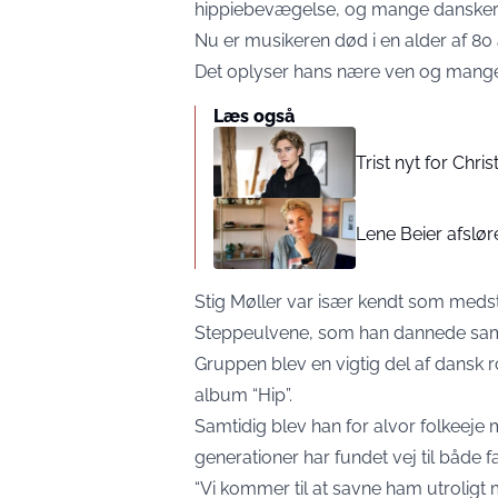
hippiebevægelse, og mange danskere
Nu er musikeren død i en alder af 80 
Det oplyser hans nære ven og mangeå
Læs også
Trist nyt for Chri
Lene Beier afslør
Stig Møller var især kendt som medst
Steppeulvene, som han dannede sam
Gruppen blev en vigtig del af dansk r
album “Hip”.
Samtidig blev han for alvor folkeeje
generationer har fundet vej til både 
“Vi kommer til at savne ham utroligt 