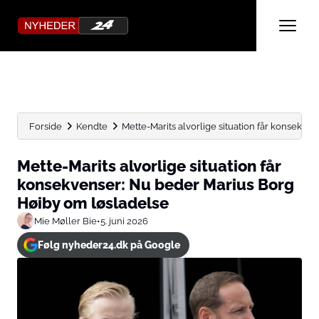
Forside
Kendte
Mette-Marits alvorlige situation får konsekven
Mette-Marits alvorlige situation får
konsekvenser: Nu beder Marius Borg
Høiby om løsladelse
Mie Møller Bie
•
5. juni 2026
Følg nyheder24.dk på Google