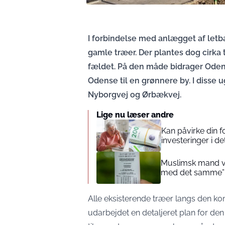
I forbindelse med anlægget af let
gamle træer. Der plantes dog cirka t
fældet. På den måde bidrager Oden
Odense til en grønnere by. I disse 
Nyborgvej og Ørbækvej.
Lige nu læser andre
Kan påvirke din 
investeringer i de
Muslimsk mand vin
med det samme”
Alle eksisterende træer langs den ko
udarbejdet en detaljeret plan for den n