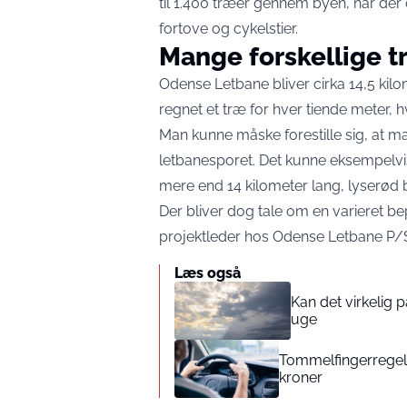
til 1.400 træer gennem byen, når der 
fortove og cykelstier.
Mange forskellige t
Odense Letbane bliver cirka 14,5 kilo
regnet et træ for hver tiende meter, h
Man kunne måske forestille sig, at m
letbanesporet. Det kunne eksempelvis
mere end 14 kilometer lang, lyserød
Der bliver dog tale om en varieret b
projektleder hos Odense Letbane P/
Læs også
Kan det virkelig
uge
Tommelfingerregel i
kroner