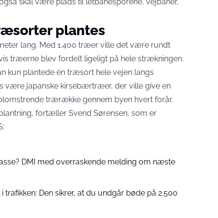
også skal være plads til letbanesporene, vejbaner,
ræsorter plantes
meter lang. Med 1.400 træer ville det være rundt
vis træerne blev fordelt ligeligt på hele strækningen.
an kun plantede én træsort hele vejen langs
 være japanske kirsebærtræer, der ville give en
 blomstrende trærække gennem byen hvert forår.
eplantning, fortæller Svend Sørensen, som er
S:
 passe? DMI med overraskende melding om næste
 trafikken: Den sikrer, at du undgår bøde på 2.500