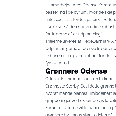
”I samarbejde med Odense Kommune e
passer ind i de byrum, hvor de skal p
nåletræer. I alt fordelt på cirka 70 fo
størrelse, så den nødvendige robusthe
for træerne efter udplantning.”
Træerne leveres af HedeDanmark A/S,
Udplantningerne af de nye træer vil 
letbanen efter planen åbner for drift 
fynske muld.
Grønnere Odense
Odense Kommune har som bekendt en
Grønneste Storby. Set i dette grønne 
hvoraf mange plantes umiddelbart la
grupperinger ved eksempelvis Idræt
Foruden træerne vil letbanen også på 
grønnere by. Langs størstedelen af st