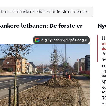
 træer skal flankere letbanen: De første er allerede...
flankere letbanen: De første er
Nye
U
Følg nyheder24.dk på Google
Vi
du
Pr
hv
11
Eft
sk
N
Ny
20
R
Me