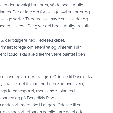
r der udvalgt træsorter, så de bedst muligt
lantes. Der er tale om forskellige løvtræsorter og
rskellige sorter. Træerne skal have en vis alder og
d er til stede. Det giver det bedst mulige resultat
 der tidligere hed Hedeselskabet.
primært foregå om efteråret og vinteren. Når
sent i 2020, skal alle træerne være plantet i den
 handleplan, der skal gøre Odense til Danmarks
lys passer det fint ind med de 1.400 nye træer,
ngs letbanesporet, mens andre plantes i
sparken og på Benedikts Plads.
anden vis medvirke til at gøre Odense til en
rækningen vil letbanen nemlig køre på et otte