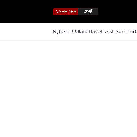
Nyheder
Udland
Have
Livsstil
Sundhed