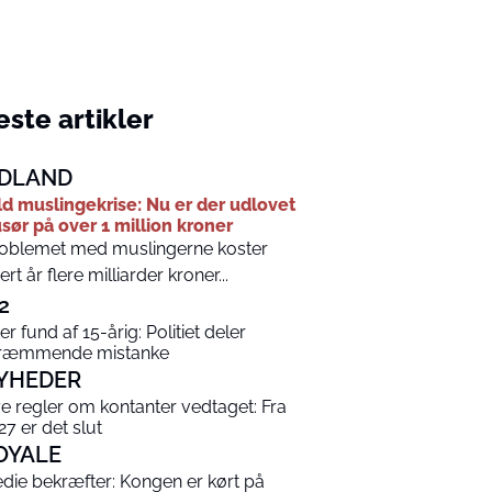
ste artikler
DLAND
ld muslingekrise: Nu er der udlovet
sør på over 1 million kroner
oblemet med muslingerne koster
ert år flere milliarder kroner...
2
er fund af 15-årig: Politiet deler
ræmmende mistanke
YHEDER
e regler om kontanter vedtaget: Fra
27 er det slut
OYALE
die bekræfter: Kongen er kørt på