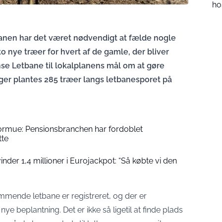
ho
banen har det været nødvendigt at fælde nogle
o nye træer for hvert af de gamle, der bliver
se Letbane til lokalplanens mål om at gøre
uger plantes 285 træer langs letbanesporet på
formue: Pensionsbranchen har fordoblet
tte
der 1,4 millioner i Eurojackpot: “Så købte vi den
mmende letbane er registreret, og der er
ye beplantning. Det er ikke så ligetil at finde plads