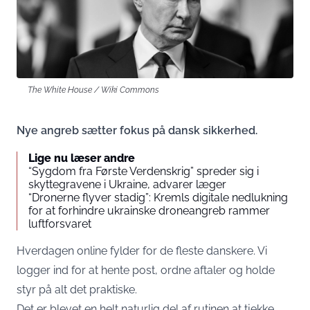
The White House / Wiki Commons
Nye angreb sætter fokus på dansk sikkerhed.
Lige nu læser andre
“Sygdom fra Første Verdenskrig” spreder sig i
skyttegravene i Ukraine, advarer læger
“Dronerne flyver stadig”: Kremls digitale nedlukning
for at forhindre ukrainske droneangreb rammer
luftforsvaret
Hverdagen online fylder for de fleste danskere. Vi
logger ind for at hente post, ordne aftaler og holde
styr på alt det praktiske.
Det er blevet en helt naturlig del af rutinen at tjekke