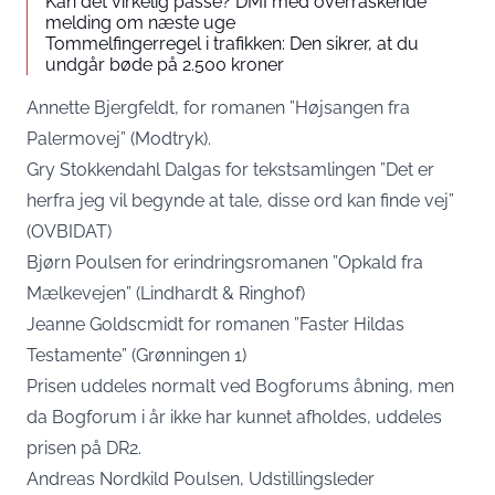
Kan det virkelig passe? DMI med overraskende
melding om næste uge
Tommelfingerregel i trafikken: Den sikrer, at du
undgår bøde på 2.500 kroner
Annette Bjergfeldt, for romanen ”Højsangen fra
Palermovej” (Modtryk).
Gry Stokkendahl Dalgas for tekstsamlingen ”Det er
herfra jeg vil begynde at tale, disse ord kan finde vej”
(OVBIDAT)
Bjørn Poulsen for erindringsromanen ”Opkald fra
Mælkevejen” (Lindhardt & Ringhof)
Jeanne Goldscmidt for romanen ”Faster Hildas
Testamente” (Grønningen 1)
Prisen uddeles normalt ved Bogforums åbning, men
da Bogforum i år ikke har kunnet afholdes, uddeles
prisen på DR2.
Andreas Nordkild Poulsen, Udstillingsleder