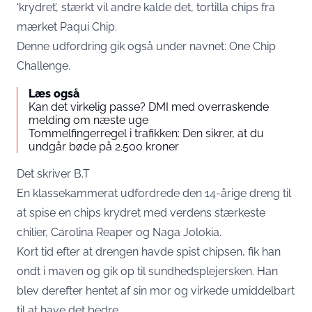
‘krydret’, stærkt vil andre kalde det, tortilla chips fra
mærket Paqui Chip.
Denne udfordring gik også under navnet: One Chip
Challenge.
Læs også
Kan det virkelig passe? DMI med overraskende
melding om næste uge
Tommelfingerregel i trafikken: Den sikrer, at du
undgår bøde på 2.500 kroner
Det skriver
B.T
En klassekammerat udfordrede den 14-årige dreng til
at spise en chips krydret med verdens stærkeste
chilier, Carolina Reaper og Naga Jolokia.
Kort tid efter at drengen havde spist chipsen, fik han
ondt i maven og gik op til sundhedsplejersken. Han
blev derefter hentet af sin mor og virkede umiddelbart
til at have det bedre.