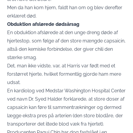
Men da han kom hjem, faldt han om og blev derefter
erklæret død.
Obduktion afslørede dødsårsag
En obduktion afslørede at den unge dreng døde af
hjertestop, som følge af den store mængde capsaicin,
altså den kemiske forbindelse, der giver chili den
stærke smag.
Det, man ikke vidste, var, at Harris var født med et
forstørret hjerte, hvilket formentlig gjorde ham mere
udsat.
En kardiolog ved Medstar Washington Hospital Center
ved navn Dr. Syed Halder forklarede, at store doser af
capsaicin kan føre til sammentrækninger og dermed
lægge ekstra pres på arterien (den store blodåre, der
transporterer det iltede blod væk fra hjertet).
Producenten Paqui Chip har dog fastslået i en