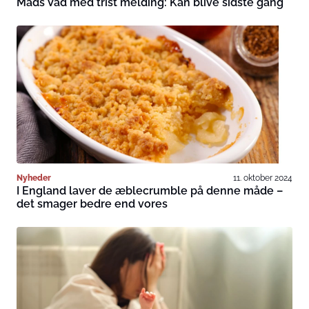
Mads Vad med trist melding: Kan blive sidste gang
Nyheder
11. oktober 2024
I England laver de æblecrumble på denne måde –
det smager bedre end vores