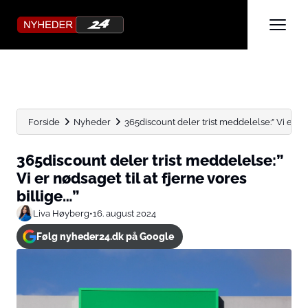
Forside
Nyheder
365discount deler trist meddelelse:” Vi er nøds
365discount deler trist meddelelse:”
Vi er nødsaget til at fjerne vores
billige…”
Liva Høyberg
•
16. august 2024
Følg nyheder24.dk på Google