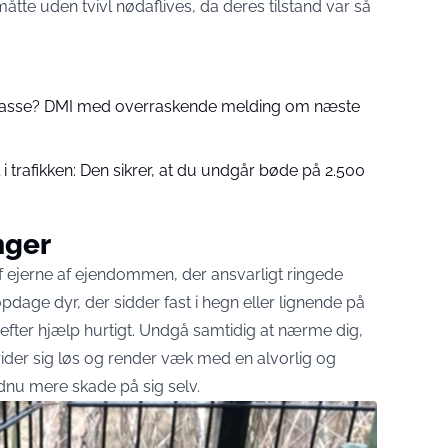
åtte uden tvivl nødaflives, da deres tilstand var så
 passe? DMI med overraskende melding om næste
 trafikken: Den sikrer, at du undgår bøde på 2.500
nger
af ejerne af ejendommen, der ansvarligt ringede
pdage dyr, der sidder fast i hegn eller lignende på
ge efter hjælp hurtigt. Undgå samtidig at nærme dig,
ider sig løs og render væk med en alvorlig og
ndnu mere skade på sig selv.