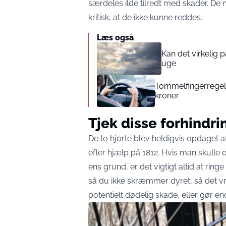
særdeles ilde tilredt med skader. De m
kritisk, at de ikke kunne reddes.
Læs også
Kan det virkelig
uge
Tommelfingerregel i
kroner
Tjek disse forhindri
De to hjorte blev heldigvis opdaget 
efter hjælp på 1812. Hvis man skulle o
ens grund, er det vigtigt altid at rin
så du ikke skræmmer dyret, så det vr
potentielt dødelig skade, eller gør e