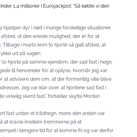
der 1,4 millioner i Eurojackpot: “Så købte vi den
 hjælper dyr i nød i mange forskellige situationer.
sted, at den eneste mulighed, der er for at
. Tilbage i marts kom to hjorte så galt afsted, at
rykke ud på sagen.
ar to hjorte på samme ejendom, der sad fast i hegn.
ede til henvender for at oplyse, hvornår jeg var
 for at advisere dem om, at der formentlig ville blive
ressen. Jeg var klar over, at hjortene sad fast i
e virkelig slemt fast,” fortæller skytte Morten
rt fast under et trådhegn, mens den anden var
på at kravle imellem tremmerne på et
pet i længere tid for at komme fri og var derfor