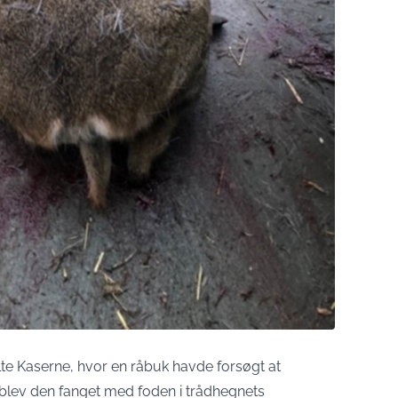
lte Kaserne, hvor en råbuk havde forsøgt at
 blev den fanget med foden i trådhegnets