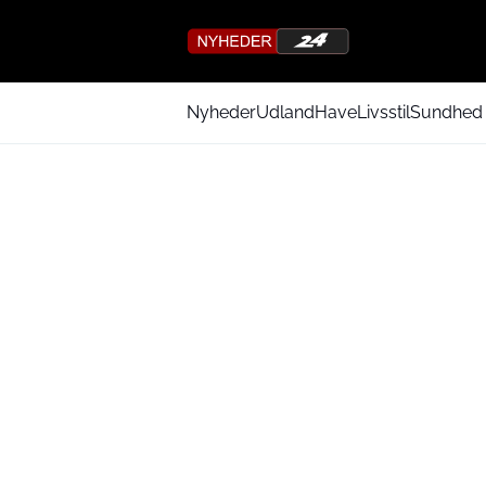
Nyheder
Udland
Have
Livsstil
Sundhed