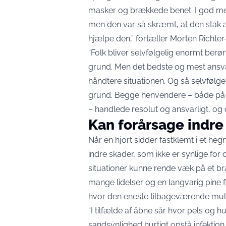
masker og brækkede benet. I god me
men den var så skræmt, at den stak a
hjælpe den,” fortæller Morten Richte
“Folk bliver selvfølgelig enormt berør
grund. Men det bedste og mest ansvarli
håndtere situationen. Og så selvfølg
grund. Begge henvendere – både på 
– handlede resolut og ansvarligt, og d
Kan forårsage indre
Når en hjort sidder fastklemt i et he
indre skader, som ikke er synlige for d
situationer kunne rende væk på et b
mange lidelser og en langvarig pine f
hvor den eneste tilbageværende mulig
“I tilfælde af åbne sår hvor pels og hu
sandsynlighed hurtigt opstå infektion,