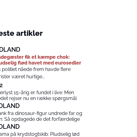
ste artikler
DLAND
degæster fik et kæmpe chok:
udselig flød havet med eurosedler
 politiet nåede frem havde flere
rister været hurtige...
2
terlyst 15-årig er fundet i live: Men
edet rejser nu en række spørgsmål
DLAND
ank fra dinosaur-figur undrede far og
n: Så opdagede de det forfærdelige
DLAND
ama på krydstogtskib: Pludselig lød