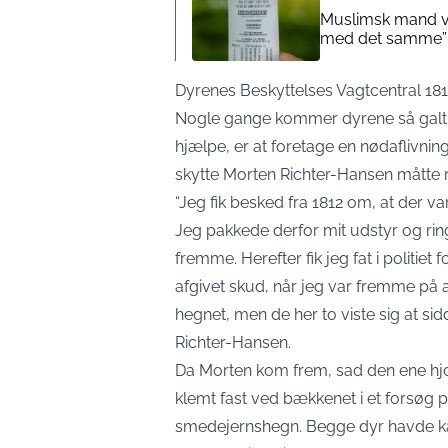
Muslimsk mand vin
med det samme”
Dyrenes Beskyttelses Vagtcentral 1812
Nogle gange kommer dyrene så galt af
hjælpe, er at foretage en nødaflivning
skytte Morten Richter-Hansen måtte 
“Jeg fik besked fra 1812 om, at der v
Jeg pakkede derfor mit udstyr og ring
fremme. Herefter fik jeg fat i politiet
afgivet skud, når jeg var fremme på ad
hegnet, men de her to viste sig at sidd
Richter-Hansen.
Da Morten kom frem, sad den ene hjo
klemt fast ved bækkenet i et forsøg 
smedejernshegn. Begge dyr havde kæm