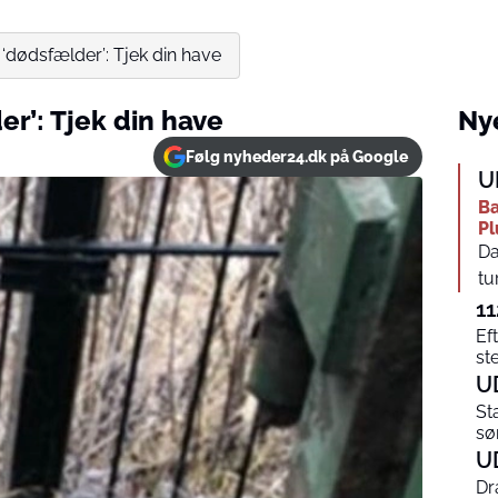
dødsfælder’: Tjek din have
r’: Tjek din have
Nye
Følg nyheder24.dk på Google
U
Ba
Pl
Da
tu
11
Ef
st
U
St
sø
U
Dr