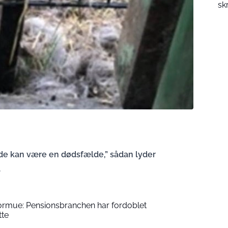
sk
 de kan være en dødsfælde,” sådan lyder
.
formue: Pensionsbranchen har fordoblet
tte