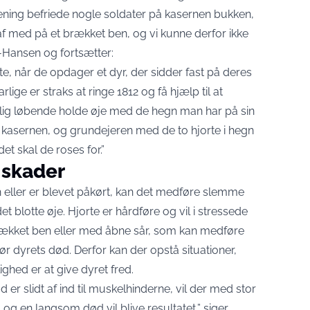
ning befriede nogle soldater på kasernen bukken,
f med på et brækket ben, og vi kunne derfor ikke
r-Hansen og fortsætter:
te, når de opdager et dyr, der sidder fast på deres
ge er straks at ringe 1812 og få hjælp til at
elig løbende holde øje med de hegn man har på sin
kasernen, og grundejeren med de to hjorte i hegn
et skal de roses for.”
 skader
gn eller er blevet påkørt, kan det medføre slemme
et blotte øje. Hjorte er hårdføre og vil i stressede
rækket ben eller med åbne sår, som kan medføre
ør dyrets død. Derfor kan der opstå situationer,
hed er at give dyret fred.
d er slidt af ind til muskelhinderne, vil der med stor
 og en langsom død vil blive resultatet,” siger