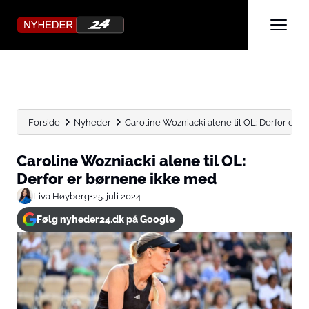
Forside
Nyheder
Caroline Wozniacki alene til OL: Derfor er 
Caroline Wozniacki alene til OL:
Derfor er børnene ikke med
Liva Høyberg
•
25. juli 2024
Følg nyheder24.dk på Google