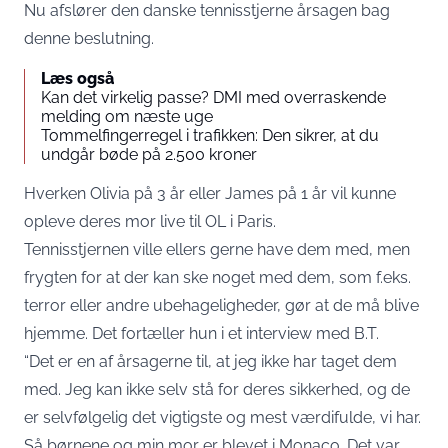
Nu afslører den danske tennisstjerne årsagen bag
denne beslutning.
Læs også
Kan det virkelig passe? DMI med overraskende
melding om næste uge
Tommelfingerregel i trafikken: Den sikrer, at du
undgår bøde på 2.500 kroner
Hverken Olivia på 3 år eller James på 1 år vil kunne
opleve deres mor live til OL i Paris.
Tennisstjernen ville ellers gerne have dem med, men
frygten for at der kan ske noget med dem, som f.eks.
terror eller andre ubehageligheder, gør at de må blive
hjemme. Det fortæller hun i et interview med
B.T.
“Det er en af årsagerne til, at jeg ikke har taget dem
med. Jeg kan ikke selv stå for deres sikkerhed, og de
er selvfølgelig det vigtigste og mest værdifulde, vi har.
Så børnene og min mor er blevet i Monaco. Det var