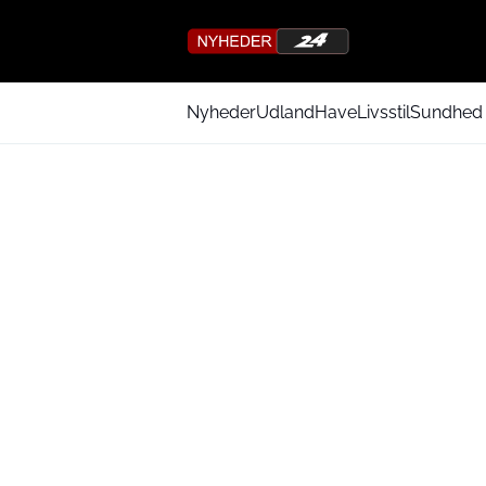
Nyheder
Udland
Have
Livsstil
Sundhed