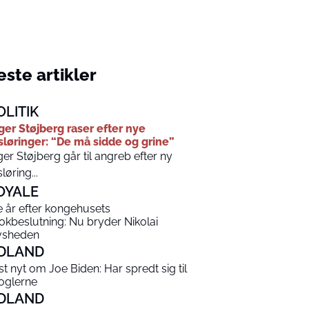
ste artikler
OLITIK
ger Støjberg raser efter nye
sløringer: “De må sidde og grine”
ger Støjberg går til angreb efter ny
sløring...
OYALE
e år efter kongehusets
okbeslutning: Nu bryder Nikolai
vsheden
DLAND
ist nyt om Joe Biden: Har spredt sig til
oglerne
DLAND