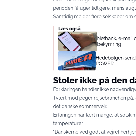
perioden få uger tidligere, mens augu
Samtidig melder flere selskaber om st
Læs også
Netbank, e-mail 
bekymring
Hedebølgen sender
POWER
Stoler ikke på den
Forklaringen handler ikke nødvendig
Tværtimod peger rejsebranchen på, a
det danske sommervejr.
Erfaringen har lært mange, at solskin 
temperaturer.
“Danskerne ved godt at vejret herhjem