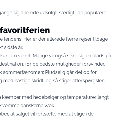
nge sig allerede udsolgt, særligt i de populære
 favoritferien
ndens. Her er der allerede færre rejser tilbage
 sidste år.
 kun om vejret. Mange vil også sikre sig en plads på
 destination, før de bedste muligheder forsvinder.
sk sommerfænomen: Pludselig går det op for
 med hastige skridt, og så stiger efterspørgslen
de kæmper med hedebølger og temperaturer langt
at skræmme danskerne væk.
er, at salget vil fortsætte med at stige i de