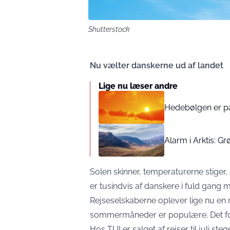
Shutterstock
Nu vælter danskerne ud af landet
Lige nu læser andre
Hedebølgen er på 
Alarm i Arktis: 
Solen skinner, temperaturerne stiger,
er tusindvis af danskere i fuld gang 
Rejseselskaberne oplever lige nu en m
sommermåneder er populære. Det f
Hos TUI er salget af rejser til juli 