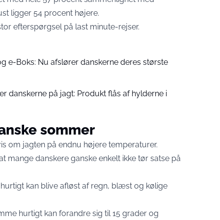
st ligger 54 procent højere.
or efterspørgsel på last minute-rejser.
og e-Boks: Nu afslører danskerne deres største
 danskerne på jagt: Produkt flås af hylderne i
 danske sommer
vis om jagten på endnu højere temperaturer.
t mange danskere ganske enkelt ikke tør satse på
hurtigt kan blive afløst af regn, blæst og kølige
me hurtigt kan forandre sig til 15 grader og