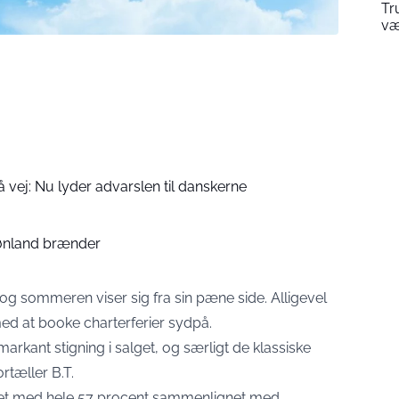
Tr
væ
vej: Nu lyder advarslen til danskerne
Grønland brænder
 og sommeren viser sig fra sin pæne side. Alligevel
med at booke charterferier sydpå.
arkant stigning i salget, og særligt de klassiske
ortæller
B.T
.
steget med hele 57 procent sammenlignet med