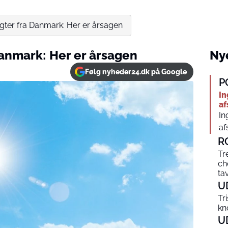
gter fra Danmark: Her er årsagen
Danmark: Her er årsagen
Nye
Følg nyheder24.dk på Google
P
In
af
In
af
R
Tr
ch
ta
U
Tr
kn
U