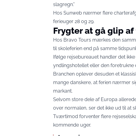
slagregn.”
Hos Sunweb nærmer flere charterafga
ferieuger 28 og 29.
Frygter at gå glip af
Hos Bravo Tours mærkes den samme te
til skoleferien end på samme tidspunkt
Ifølge rejsebureauet handler det ikke
yndlingshotellet eller den foretrukne
Branchen oplever desuden et klassi
mange danskere, at ferien nærmer sig
markant.
Selvom store dele af Europa allere
over normalen, ser det ikke ud til 
Tværtimod forventer flere rejseselskab
kommende uger.