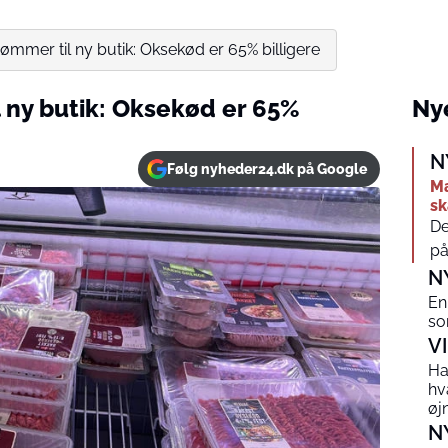
ømmer til ny butik: Oksekød er 65% billigere
 ny butik: Oksekød er 65%
Nye
N
Følg nyheder24.dk på Google
Ma
sk
De
på
N
En
so
V
Ha
hv
øj
N