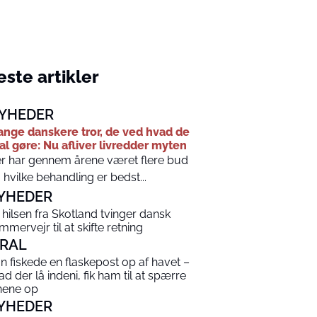
ste artikler
YHEDER
nge danskere tror, de ved hvad de
al gøre: Nu afliver livredder myten
r har gennem årene været flere bud
 hvilke behandling er bedst...
YHEDER
 hilsen fra Skotland tvinger dansk
mmervejr til at skifte retning
IRAL
n fiskede en flaskepost op af havet –
ad der lå indeni, fik ham til at spærre
nene op
YHEDER