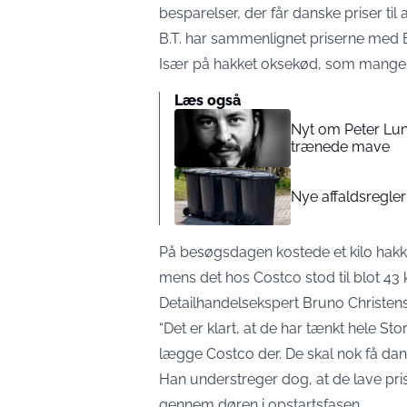
besparelser, der får danske priser til 
B.T.
har sammenlignet priserne med Bilk
Især på hakket oksekød, som mange
Læs også
Nyt om Peter Lun
trænede mave
Nye affaldsregler 
På besøgsdagen kostede et kilo hakke
mens det hos Costco stod til blot 43 
Detailhandelsekspert Bruno Christens
“Det er klart, at de har tænkt hele St
lægge Costco der. De skal nok få dan
Han understreger dog, at de lave pris
gennem døren i opstartsfasen.