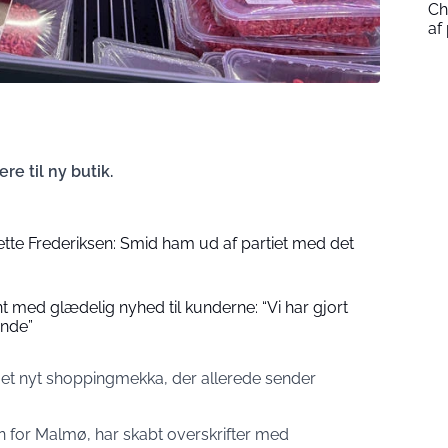
Ch
af
e til ny butik.
 Mette Frederiksen: Smid ham ud af partiet med det
 med glædelig nyhed til kunderne: “Vi har gjort
nde”
 et nyt shoppingmekka, der allerede sender
n for Malmø, har skabt overskrifter med