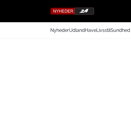
Nyheder
Udland
Have
Livsstil
Sundhed