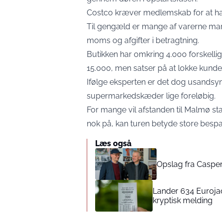
Costco kræver medlemskab for at han
Til gengæld er mange af varerne mar
moms og afgifter i betragtning.
Butikken har omkring 4.000 forskellige
15.000, men satser på at lokke kunde
Ifølge eksperten er det dog usandsynl
supermarkedskæder lige foreløbig.
For mange vil afstanden til Malmø st
nok på, kan turen betyde store bespa
Læs også
Opslag fra Casper
Lander 634 Euroja
kryptisk melding