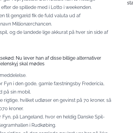
st
efter de spillede med i Lotto i weekenden.
n til gengæld fik de fuld valuta ud af
navn Millionærchancen.
spil, og de landede lige akkurat på hver sin side af
ekød: Nu lever han af disse billige alternativer
 Zelenskyj skal mødes
emeddelelse.
for Fyn i den gode, gamle fæstningsby Fredericia,
d på sin mobil.
rigtige, hvilket udløser en gevinst på 70 kroner, så
070 kroner.
r Fyn, på Langeland, hvor en heldig Danske Spil-
legramhallen i Rudkøbing.