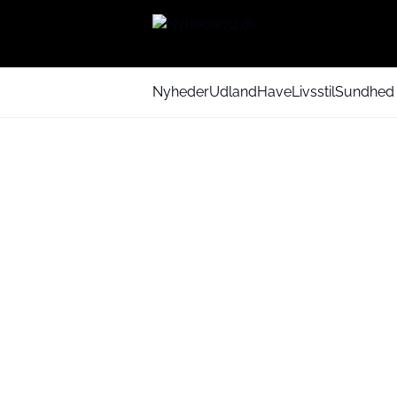
Nyheder
Udland
Have
Livsstil
Sundhed