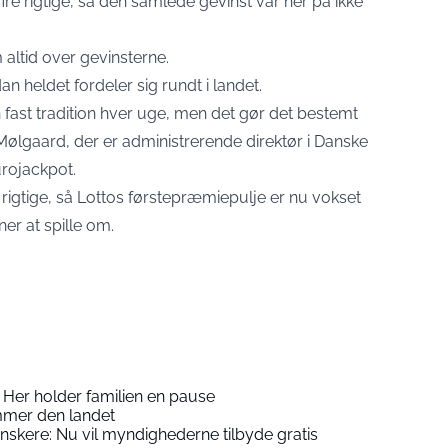
re rigtige, så den samlede gevinst var her på ikke
altid over gevinsterne.
dan heldet fordeler sig rundt i landet.
n fast tradition hver uge, men det gør det bestemt
Mølgaard, der er administrerende direktør i Danske
urojackpot.
rigtige, så Lottos førstepræmiepulje er nu vokset
ner at spille om.
 Her holder familien en pause
rammer den landet
skere: Nu vil myndighederne tilbyde gratis