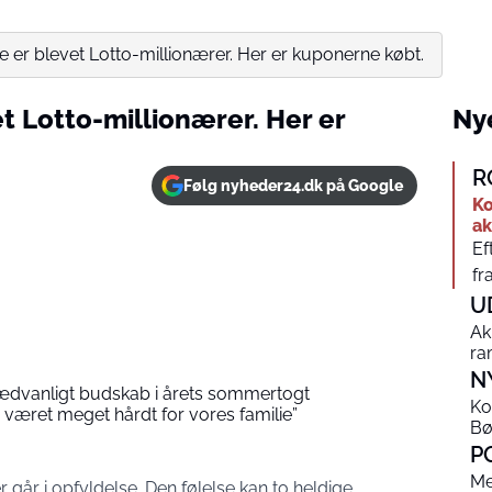
e er blevet Lotto-millionærer. Her er kuponerne købt.
t Lotto-millionærer. Her er
Nye
R
Følg nyheder24.dk på Google
Ko
ak
Ef
fr
U
Ak
ra
N
ædvanligt budskab i årets sommertogt
Ko
r været meget hårdt for vores familie”
Bø
P
Me
r går i opfyldelse. Den følelse kan to heldige