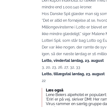
Den kupon indeholdt to rækker med fi
mindre end 1.000.140 kroner.
Hos Danske Spil glæder man sig som 
“Det er altid en fornøjelse at se, hvor
Milliongevinsterne i Lotto er blevet e
ikke mindre glædeligt,” siger Malene 
Lotteri Spil, som står bag Lotto og E
Der var ikke nogen, der ramte de syv 
igen, så der næste lørdag er 16 millio
Lotto, vindertal lørdag, 23. august
3, 20, 23, 26, 27, 32, 33
Lotto, tillægstal lørdag, 23. august
22
Læs også
Lene Beiers alpehotel er populært:
‘Erin’ er på vej, skriver DMI: Her 
Virus rammer en særlig gruppe dan