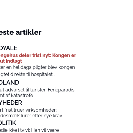
ste artikler
OYALE
ngehus deler trist nyt: Kongen er
ut indlagt
ter en hel dags pligter blev kongen
agtet direkte til hospitalet...
DLAND
ut advarsel til turister: Ferieparadis
mt af katastrofe
YHEDER
rt frist truer virksomheder:
desmæk lurer efter nye krav
OLITIK
die ikke i tvivl: Han vil være