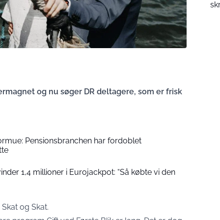
sk
seermagnet og nu søger DR deltagere, som er frisk
formue: Pensionsbranchen har fordoblet
tte
der 1,4 millioner i Eurojackpot: “Så købte vi den
 Skat og Skat.