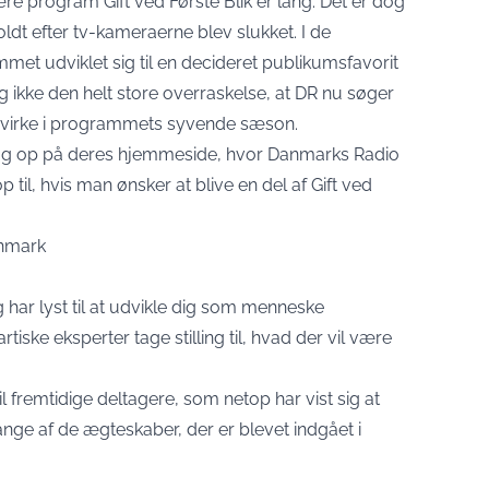
re program Gift ved Første Blik er lang. Det er dog
dt efter tv-kameraerne blev slukket. I de
et udviklet sig til en decideret publikumsfavorit
g ikke den helt store overraskelse, at DR nu søger
medvirke i programmets syvende sæson.
pslag op på deres hjemmeside, hvor Danmarks Radio
 til, hvis man ønsker at blive en del af Gift ved
anmark
 har lyst til at udvikle dig som menneske
ske eksperter tage stilling til, hvad der vil være
l fremtidige deltagere, som netop har vist sig at
ge af de ægteskaber, der er blevet indgået i