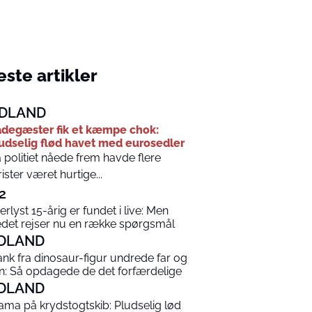
ste artikler
DLAND
degæster fik et kæmpe chok:
udselig flød havet med eurosedler
 politiet nåede frem havde flere
rister været hurtige...
2
terlyst 15-årig er fundet i live: Men
edet rejser nu en række spørgsmål
DLAND
ank fra dinosaur-figur undrede far og
n: Så opdagede de det forfærdelige
DLAND
ama på krydstogtskib: Pludselig lød