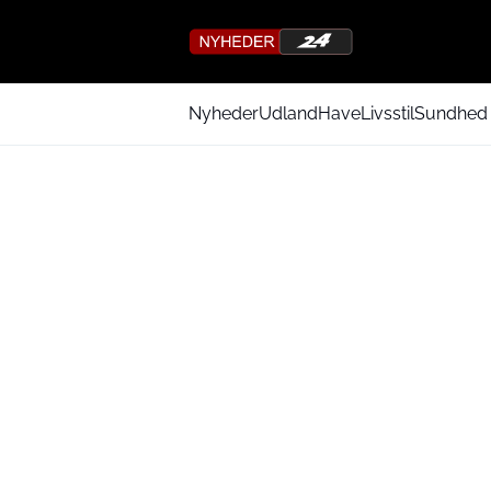
Nyheder
Udland
Have
Livsstil
Sundhed