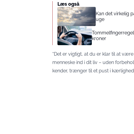
Læs også
Kan det virkelig
uge
Tommelfingerregel i
kroner
“Det er vigtigt, at du er klar til at v
menneske ind i dit liv – uden forbehold
kender, trænger til et pust i kærlighed