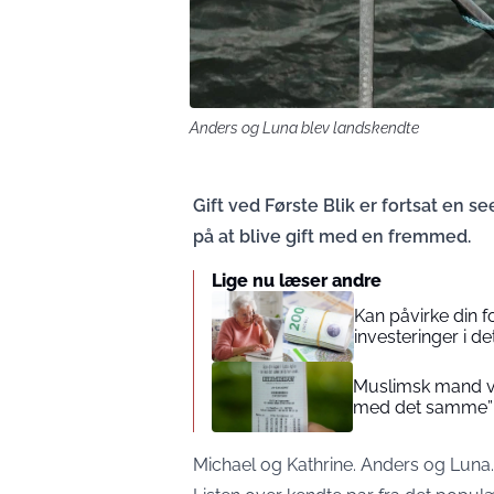
Anders og Luna blev landskendte
Gift ved Første Blik er fortsat en 
på at blive gift med en fremmed.
Lige nu læser andre
Kan påvirke din 
investeringer i de
Muslimsk mand vin
med det samme”
Michael og Kathrine. Anders og Luna.