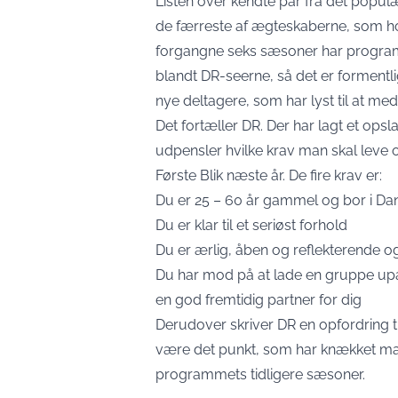
Listen over kendte par fra det populæ
de færreste af ægteskaberne, som hol
forgangne seks sæsoner har programm
blandt DR-seerne, så det er formentli
nye deltagere, som har lyst til at 
Det fortæller DR. Der har lagt et o
udpensler hvilke krav man skal leve op
Første Blik næste år. De fire krav er:
Du er 25 – 60 år gammel og bor i D
Du er klar til et seriøst forhold
Du er ærlig, åben og reflekterende og
Du har mod på at lade en gruppe uparti
en god fremtidig partner for dig
Derudover skriver DR en opfordring ti
være det punkt, som har knækket man
programmets tidligere sæsoner.