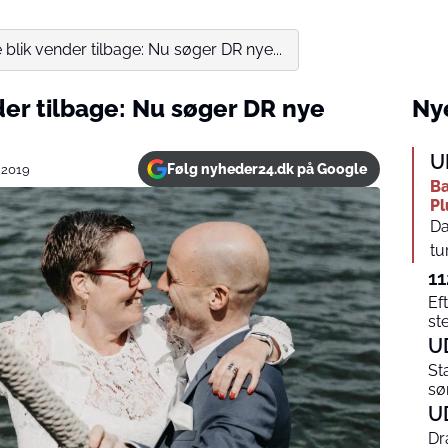
e blik vender tilbage: Nu søger DR nye...
nder tilbage: Nu søger DR nye
Nye
U
Følg nyheder24.dk på Google
 2019
Ba
Pl
Da
tu
11
Ef
st
U
St
sø
U
Dr