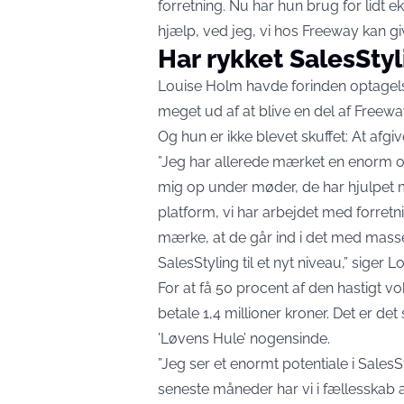
forretning. Nu har hun brug for lidt e
hjælp, ved jeg, vi hos Freeway kan gi
Har rykket SalesStyli
Louise Holm havde forinden optagelser
meget ud af at blive en del af Free
Og hun er ikke blevet skuffet: At afgi
”Jeg har allerede mærket en enorm o
mig op under møder, de har hjulpet 
platform, vi har arbejdet med forretn
mærke, at de går ind i det med masse
SalesStyling til et nyt niveau,” siger 
For at få 50 procent af den hastigt
betale 1,4 millioner kroner. Det er de
’Løvens Hule’ nogensinde.
”Jeg ser et enormt potentiale i SalesS
seneste måneder har vi i fællesskab 