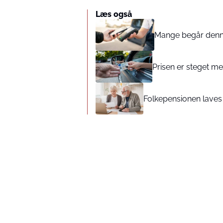
Læs også
Mange begår denne 
Prisen er steget med
Folkepensionen laves o