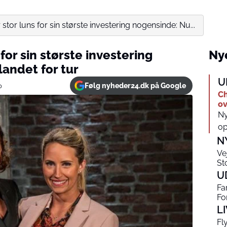
stor luns for sin største investering nogensinde: Nu...
for sin største investering
Nye
andet for tur
U
Følg nyheder24.dk på Google
0
Ch
ov
Ny
op
N
Ve
Sto
U
Fa
Fo
L
Fl