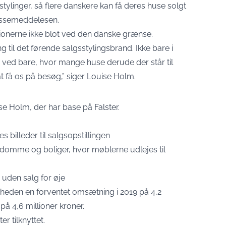
stylinger, så flere danskere kan få deres huse solgt
ressemeddelesen.
onerne ikke blot ved den danske grænse.
til det førende salgsstylingsbrand. Ikke bare i
 ved bare, hvor mange huse derude der står til
 at få os på besøg,” siger Louise Holm.
ise Holm, der har base på Falster.
s billeder til salgsopstillingen
endomme og boliger, hvor møblerne udlejes til
 uden salg for øje
heden en forventet omsætning i 2019 på 4,2
å 4,6 millioner kroner.
r tilknyttet.