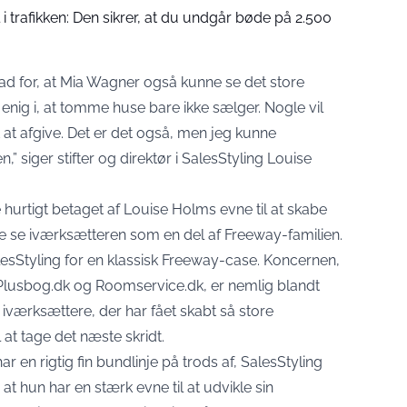
 trafikken: Den sikrer, at du undgår bøde på 2.500
lad for, at Mia Wagner også kunne se det store
r enig i, at tomme huse bare ikke sælger. Nogle vil
at afgive. Det er det også, men jeg kunne
” siger stifter og direktør i SalesStyling Louise
urtigt betaget af Louise Holms evne til at skabe
se iværksætteren som en del af Freeway-familien.
esStyling for en klassisk Freeway-case. Koncernen,
 Plusbog.dk og Roomservice.dk, er nemlig blandt
e iværksættere, der har fået skabt så store
 at tage det næste skridt.
ar en rigtig fin bundlinje på trods af, SalesStyling
, at hun har en stærk evne til at udvikle sin