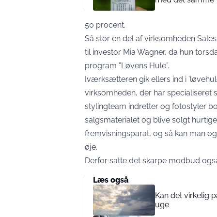
50 procent.
Så stor en del af virksomheden Sales
til investor Mia Wagner, da hun torsd
program ”Løvens Hule”.
Iværksætteren gik ellers ind i ’løveh
virksomheden, der har specialiseret si
stylingteam indretter og fotostyler bol
salgsmaterialet og blive solgt hurtig
fremvisningsparat, og så kan man også
øje.
Derfor satte det skarpe modbud også
Læs også
Kan det virkelig
uge