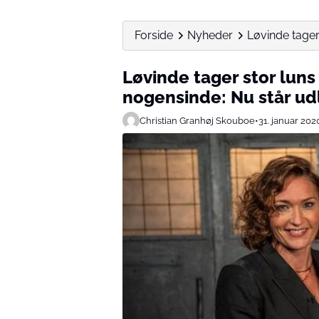
Forside
Nyheder
Løvinde tager 
Løvinde tager stor luns 
nogensinde: Nu står udl
Christian Granhøj Skouboe
•
31. januar 202