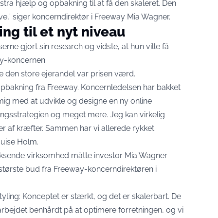
kstra hjælp og opbakning til at få den skaleret. Den
ve,” siger koncerndirektør i Freeway Mia Wagner.
ng til et nyt niveau
ne gjort sin research og vidste, at hun ville få
way-koncernen.
ve den store ejerandel var prisen værd.
pbakning fra Freeway. Koncernledelsen har bakket
mig med at udvikle og designe en ny online
ingsstrategien og meget mere. Jeg kan virkelig
r af kræfter. Sammen har vi allerede rykket
Louise Holm.
 voksende virksomhed måtte investor Mia Wagner
t største bud fra Freeway-koncerndirektøren i
tyling: Konceptet er stærkt, og det er skalerbart. De
arbejdet benhårdt på at optimere forretningen, og vi