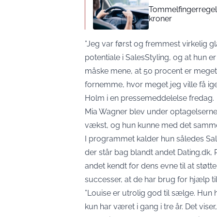
Tommelfingerregel i
kroner
”Jeg var først og fremmest virkelig g
potentiale i SalesStyling, og at hun e
måske mene, at 50 procent er meget 
fornemme, hvor meget jeg ville få igen,
Holm i en pressemeddelelse fredag.
Mia Wagner blev under optagelserne h
vækst, og hun kunne med det samme 
I programmet kalder hun således Sal
der står bag blandt andet Dating.dk,
andet kendt for dens evne til at støtt
successer, at de har brug for hjælp til
”Louise er utrolig god til sælge. Hun h
kun har været i gang i tre år. Det viser