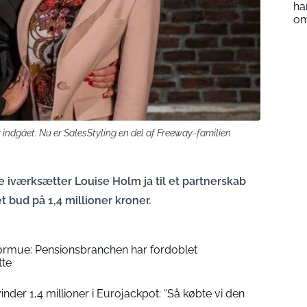
ha
o
indgået. Nu er SalesStyling en del af Freeway-familien
e iværksætter Louise Holm ja til et partnerskab
bud på 1,4 millioner kroner.
formue: Pensionsbranchen har fordoblet
tte
der 1,4 millioner i Eurojackpot: “Så købte vi den