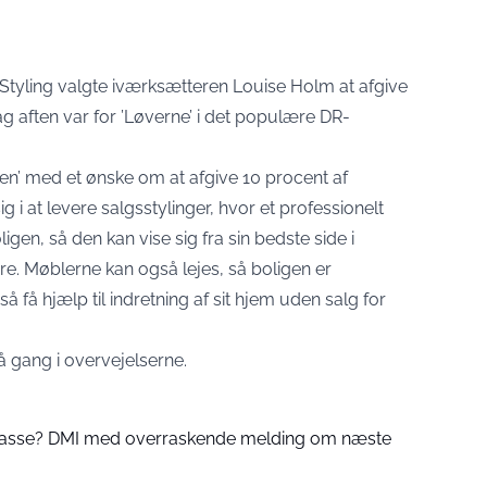
Styling valgte iværksætteren Louise Holm at afgive
ag aften var for ’Løverne’ i det populære DR-
ulen’ med et ønske om at afgive 10 procent af
g i at levere salgsstylinger, hvor et professionelt
igen, så den kan vise sig fra sin bedste side i
ere. Møblerne kan også lejes, så boligen er
 få hjælp til indretning af sit hjem uden salg for
 gang i overvejelserne.
 passe? DMI med overraskende melding om næste