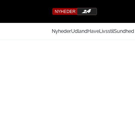
Nyheder
Udland
Have
Livsstil
Sundhed