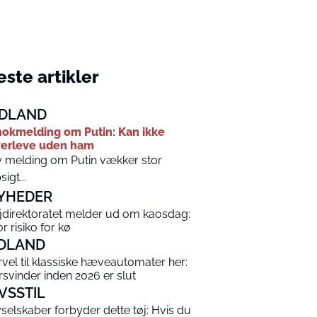
ste artikler
DLAND
okmelding om Putin: Kan ikke
erleve uden ham
 melding om Putin vækker stor
sigt...
YHEDER
jdirektoratet melder ud om kaosdag:
r risiko for kø
DLAND
rvel til klassiske hæveautomater her:
rsvinder inden 2026 er slut
IVSSTIL
yselskaber forbyder dette tøj: Hvis du