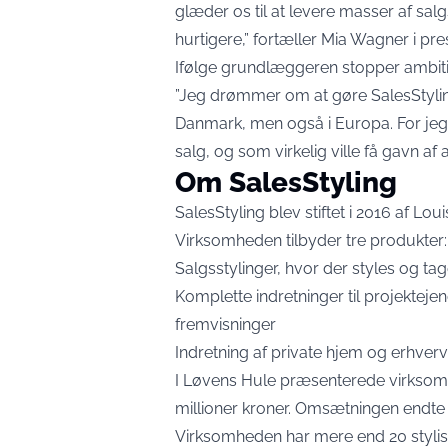
glæder os til at levere masser af salg
hurtigere,” fortæller Mia Wagner i p
Ifølge grundlæggeren stopper ambiti
”Jeg drømmer om at gøre SalesStyling 
Danmark, men også i Europa. For jeg
salg, og som virkelig ville få gavn af
Om SalesStyling
SalesStyling blev stiftet i 2016 af Lou
Virksomheden tilbyder tre produkter:
Salgsstylinger, hvor der styles og tage
Komplette indretninger til projektej
fremvisninger
Indretning af private hjem og erhverv
I Løvens Hule præsenterede virksom
millioner kroner. Omsætningen endte p
Virksomheden har mere end 20 styliste