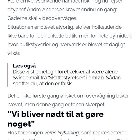
Flere erhvervsdrivende har fået nok – og nu rejser
citychef André Andersen kravet endnu en gang:
Gaderne skal videoovervåges.
Situationen er blevet alvorlig, skriver
Folketidende
.
Ikke bare for den enkelte butik, men for hele bymidten,
hvor butikstyverier og hærværk er blevet et dagligt
vilkår.
Læs også
Disse 4 stjernetegn foretrækker at være alene
Svindelmail fra ‘Skattestyrelsen’ i omløb: Sådan
spotter du, at den er falsk
Det er ikke første gang ønsket om overvågning bliver
nævnt, men denne gang er tonen skærpet.
“Vi bliver nødt til at gøre
noget”
Hos foreningen
Vores Nykøbing
, som repræsenterer