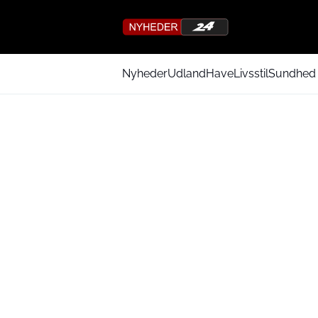
Nyheder
Udland
Have
Livsstil
Sundhed