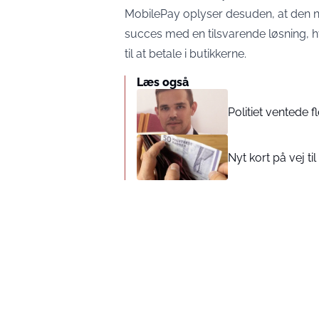
MobilePay oplyser desuden, at den no
succes med en tilsvarende løsning, h
til at betale i butikkerne.
Læs også
Politiet ventede 
Nyt kort på vej t