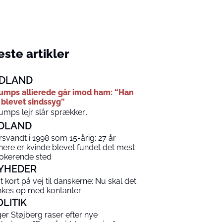
ste artikler
DLAND
umps allierede går imod ham: “Han
 blevet sindssyg”
umps lejr slår sprækker...
DLAND
rsvandt i 1998 som 15-årig: 27 år
nere er kvinde blevet fundet det mest
okerende sted
YHEDER
t kort på vej til danskerne: Nu skal det
nkes op med kontanter
OLITIK
ger Støjberg raser efter nye