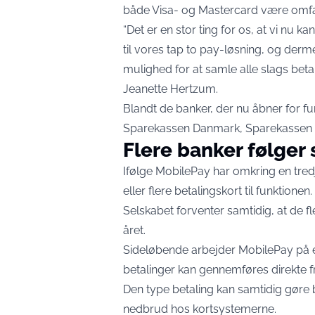
både Visa- og Mastercard være omfa
“Det er en stor ting for os, at vi nu
til vores tap to pay-løsning, og derm
mulighed for at samle alle slags beta
Jeanette Hertzum.
Blandt de banker, der nu åbner for f
Sparekassen Danmark, Sparekassen K
Flere banker følger
Ifølge MobilePay har omkring en tred
eller flere betalingskort til funktionen.
Selskabet forventer samtidig, at de fles
året.
Sideløbende arbejder MobilePay på e
betalinger kan gennemføres direkte f
Den type betaling kan samtidig gøre
nedbrud hos kortsystemerne.