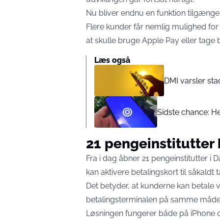
Nu bliver endnu en funktion tilgænge
Flere kunder får nemlig mulighed for
at skulle bruge Apple Pay eller tage
Læs også
DMI varsler sta
Sidste chance: He
21 pengeinstitutter 
Fra i dag åbner 21 pengeinstitutter i
kan aktivere betalingskort til såkaldt 
Det betyder, at kunderne kan betale ve
betalingsterminalen på samme måde,
Løsningen fungerer både på iPhone o