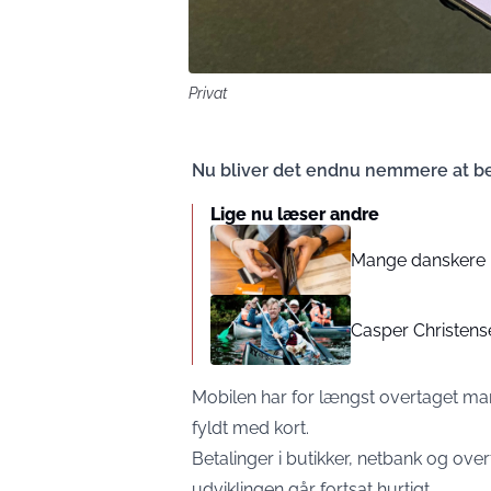
Privat
Nu bliver det endnu nemmere at b
Lige nu læser andre
Mange danskere ha
Casper Christens
Mobilen har for længst overtaget ma
fyldt med kort.
Betalinger i butikker, netbank og ove
udviklingen går fortsat hurtigt.