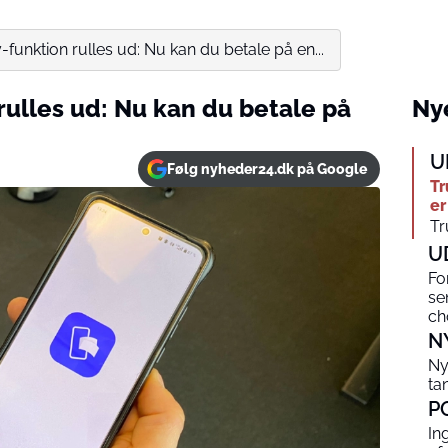
funktion rulles ud: Nu kan du betale på en...
rulles ud: Nu kan du betale på
Nye
U
Følg nyheder24.dk på Google
Tr
er
Tr
U
Fo
se
ch
N
Ny
ta
P
In