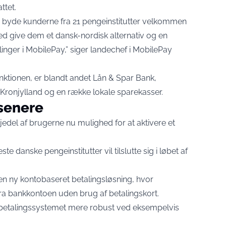
ttet.
 kan byde kunderne fra 21 pengeinstitutter velkommen
ed give dem et dansk-nordisk alternativ og en
linger i MobilePay,” siger landechef i MobilePay
unktionen, er blandt andet Lån & Spar Bank,
ronjylland og en række lokale sparekasser.
 senere
jedel af brugerne nu mulighed for at aktivere et
te danske pengeinstitutter vil tilslutte sig i løbet af
n ny kontobaseret betalingsløsning, hvor
ra bankkontoen uden brug af betalingskort.
 betalingssystemet mere robust ved eksempelvis