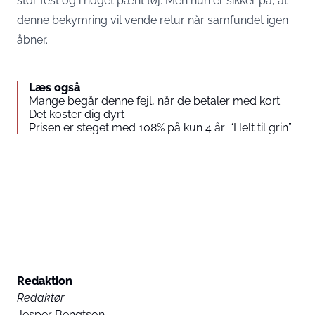
stor fest og i noget pænt tøj. Men hun er sikker på, at
denne bekymring vil vende retur når samfundet igen
åbner.
Læs også
Mange begår denne fejl, når de betaler med kort:
Det koster dig dyrt
Prisen er steget med 108% på kun 4 år: “Helt til grin”
Redaktion
Redaktør
Jesper Bengtson