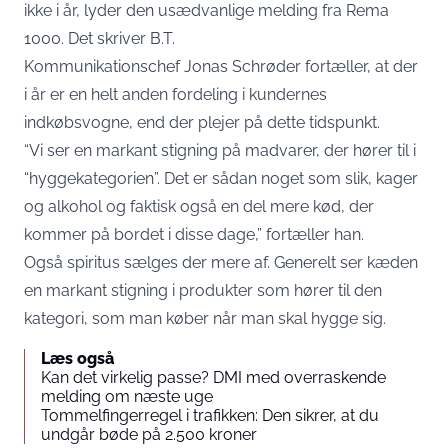
ikke i år, lyder den usædvanlige melding fra Rema
1000. Det skriver
B.T
.
Kommunikationschef Jonas Schrøder fortæller, at der
i år er en helt anden fordeling i kundernes
indkøbsvogne, end der plejer på dette tidspunkt.
“Vi ser en markant stigning på madvarer, der hører til i
“hyggekategorien”. Det er sådan noget som slik, kager
og alkohol og faktisk også en del mere kød, der
kommer på bordet i disse dage,” fortæller han.
Også spiritus sælges der mere af. Generelt ser kæden
en markant stigning i produkter som hører til den
kategori, som man køber når man skal hygge sig.
Læs også
Kan det virkelig passe? DMI med overraskende
melding om næste uge
Tommelfingerregel i trafikken: Den sikrer, at du
undgår bøde på 2.500 kroner