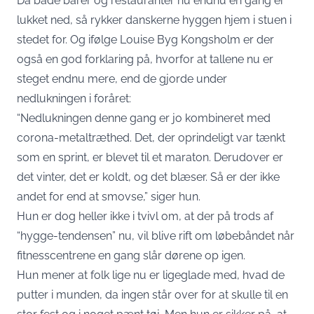
Da både barer og restauranter nu endnu en gang er
lukket ned, så rykker danskerne hyggen hjem i stuen i
stedet for. Og ifølge Louise Byg Kongsholm er der
også en god forklaring på, hvorfor at tallene nu er
steget endnu mere, end de gjorde under
nedlukningen i foråret:
“Nedlukningen denne gang er jo kombineret med
corona-metaltræthed. Det, der oprindeligt var tænkt
som en sprint, er blevet til et maraton. Derudover er
det vinter, det er koldt, og det blæser. Så er der ikke
andet for end at smovse,” siger hun.
Hun er dog heller ikke i tvivl om, at der på trods af
“hygge-tendensen” nu, vil blive rift om løbebåndet når
fitnesscentrene en gang slår dørene op igen.
Hun mener at folk lige nu er ligeglade med, hvad de
putter i munden, da ingen står over for at skulle til en