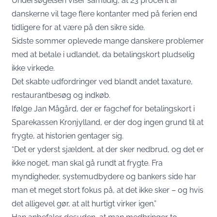
Undersøgelsen viser samtidig, at 23 procent af
danskerne vil tage flere kontanter med på ferien end
tidligere for at være på den sikre side.
Sidste sommer oplevede mange danskere problemer
med at betale i udlandet, da betalingskort pludselig
ikke virkede.
Det skabte udfordringer ved blandt andet taxature,
restaurantbesøg og indkøb.
Ifølge Jan Mågård, der er fagchef for betalingskort i
Sparekassen Kronjylland, er der dog ingen grund til at
frygte, at historien gentager sig.
“Det er yderst sjældent, at der sker nedbrud, og det er
ikke noget, man skal gå rundt at frygte. Fra
myndigheder, systemudbydere og bankers side har
man et meget stort fokus på, at det ikke sker – og hvis
det alligevel gør, at alt hurtigt virker igen.”