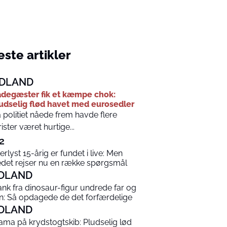
ste artikler
DLAND
degæster fik et kæmpe chok:
udselig flød havet med eurosedler
 politiet nåede frem havde flere
rister været hurtige...
2
terlyst 15-årig er fundet i live: Men
edet rejser nu en række spørgsmål
DLAND
ank fra dinosaur-figur undrede far og
n: Så opdagede de det forfærdelige
DLAND
ama på krydstogtskib: Pludselig lød