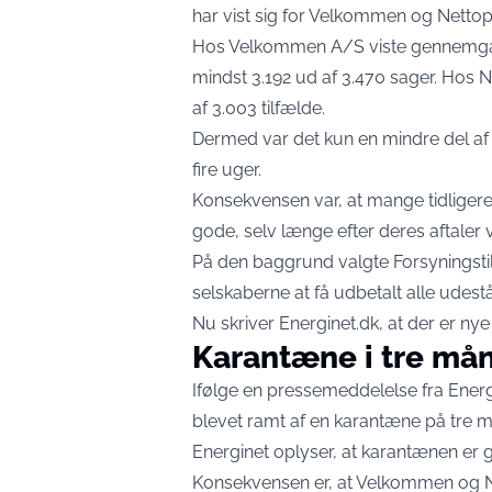
har vist sig for Velkommen og Netto
Hos Velkommen A/S viste gennemgange
mindst 3.192 ud af 3.470 sager. Hos
af 3.003 tilfælde.
Dermed var det kun en mindre del af
fire uger.
Konsekvensen var, at mange tidligere
gode, selv længe efter deres aftaler v
På den baggrund valgte Forsyningstil
selskaberne at få udbetalt alle udest
Nu skriver Energinet.dk, at der er n
Karantæne i tre må
Ifølge en pressemeddelelse fra
Ener
blevet ramt af en karantæne på tre m
Energinet oplyser, at karantænen er 
Konsekvensen er, at Velkommen og N