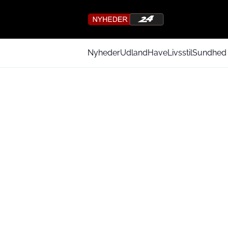
Nyheder
Udland
Have
Livsstil
Sundhed