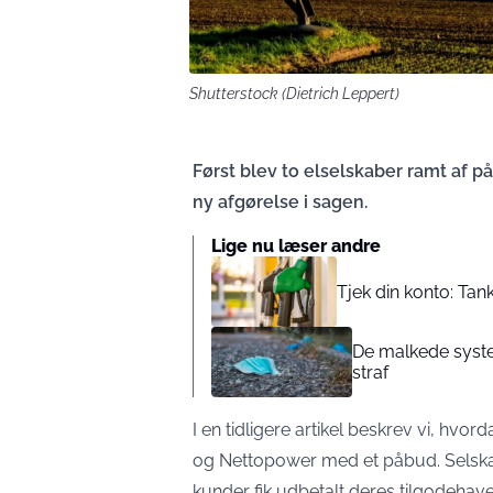
Shutterstock (Dietrich Leppert)
Først blev to elselskaber ramt af på
ny afgørelse i sagen.
Lige nu læser andre
Tjek din konto: Tank
De malkede syste
straf
I en tidligere artikel
beskrev vi, hvor
og Nettopower med et påbud. Selskaber
kunder fik udbetalt deres tilgodehave