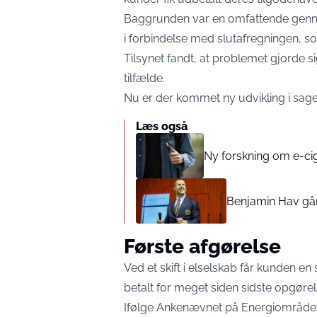
Baggrunden var en omfattende genne
i forbindelse med slutafregningen, so
Tilsynet fandt, at problemet gjorde 
tilfælde.
Nu er der kommet ny udvikling i sage
Læs også
Ny forskning om e-cig
Benjamin Hav går
Første afgørelse
Ved et skift i elselskab får kunden e
betalt for meget siden sidste opgøre
Ifølge
Ankenævnet på Energiområde