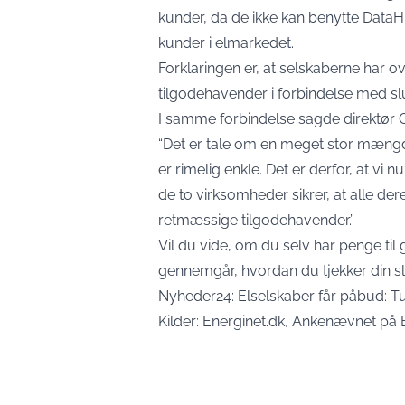
kunder, da de ikke kan benytte DataH
kunder i elmarkedet.
Forklaringen er, at selskaberne har o
tilgodehavender i forbindelse med sl
I samme forbindelse sagde direktør 
“Det er tale om en meget stor mængde
er rimelig enkle. Det er derfor, at vi
de to virksomheder sikrer, at alle de
retmæssige tilgodehavender.”
Vil du vide, om du selv har penge til 
gennemgår, hvordan du tjekker din sl
Nyheder24:
Elselskaber får påbud: T
Kilder:
Energinet.dk
,
Ankenævnet på 