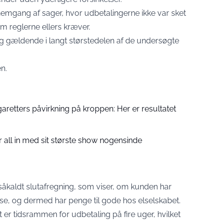
mgang af sager, hvor udbetalingerne ikke var sket
m reglerne ellers kræver.
sig gældende i langt størstedelen af de undersøgte
n.
aretters påvirkning på kroppen: Her er resultatet
 all in med sit største show nogensinde
n såkaldt slutafregning, som viser, om kunden har
lse, og dermed har penge til gode hos elselskabet.
t
er tidsrammen for udbetaling på fire uger, hvilket