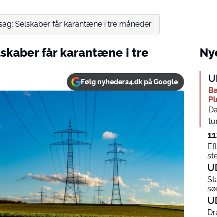
lsag: Selskaber får karantæne i tre måneder
lskaber får karantæne i tre
Nye
U
Følg nyheder24.dk på Google
Ba
Pl
Da
tu
11
Ef
st
U
St
sø
U
Dr