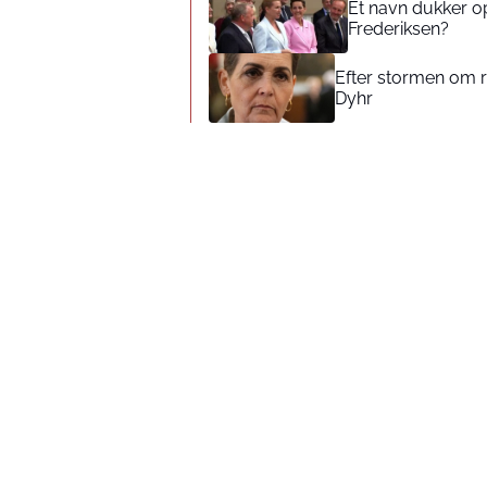
Ét navn dukker op
Frederiksen?
Efter stormen om 
Dyhr