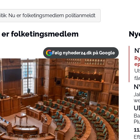
itik: Nu er folketingsmedlem politianmeldt
u er folketingsmedlem
Nye
N
Følg nyheder24.dk på Google
Ry
ep
Ul
få
N
Ja
we
U
Ba
Pl
11
Ef