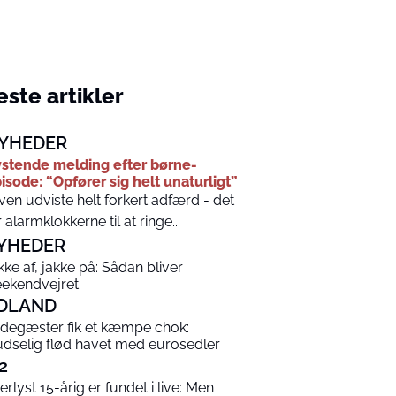
ste artikler
YHEDER
stende melding efter børne-
isode: “Opfører sig helt unaturligt”
ven udviste helt forkert adfærd - det
r alarmklokkerne til at ringe...
YHEDER
kke af, jakke på: Sådan bliver
ekendvejret
DLAND
degæster fik et kæmpe chok:
udselig flød havet med eurosedler
2
terlyst 15-årig er fundet i live: Men