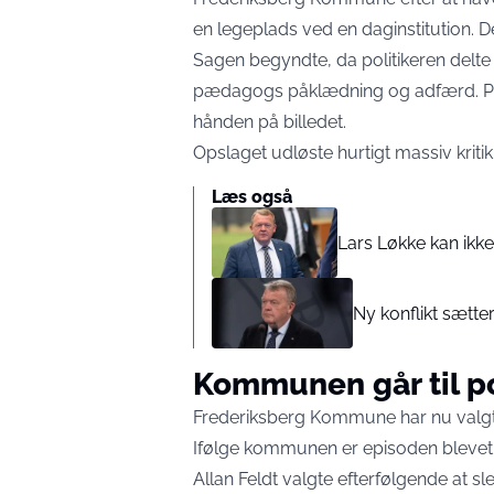
en legeplads ved en daginstitution. D
Sagen begyndte, da politikeren delt
pædagogs påklædning og adfærd. Pæ
hånden på billedet.
Opslaget udløste hurtigt massiv kritik
Læs også
Lars Løkke kan ikk
Ny konflikt sætte
Kommunen går til po
Frederiksberg Kommune har nu valgt a
Ifølge kommunen er episoden blevet p
Allan Feldt valgte efterfølgende at sl