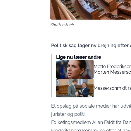
Shutterstock
Politisk sag tager ny drejning efter
Lige nu læser andre
Mette Frederiksen 
Morten Messersch
Messerschmidt ra
Et opslag på sociale medier har udvik
jurister og politi.
Folketingsmedlem Allan Feldt fra Dans
Frederiksberg Kommune efter at hav