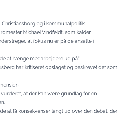
 Christiansborg og i kommunalpolitik.
borgmester Michael Vindfeldt, som kalder
streger, at fokus nu er på de ansatte i
åde at hænge medarbejdere ud på.”
iksberg har kritiseret opslaget og beskrevet det som
imension.
er vurderet, at der kan være grundlag for en
en.
de at få konsekvenser langt ud over den debat, der