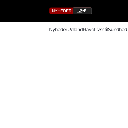
Nyheder
Udland
Have
Livsstil
Sundhed