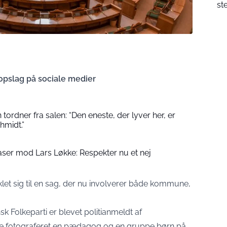
st
 opslag på sociale medier
tordner fra salen: “Den eneste, der lyver her, er
midt.”
ser mod Lars Løkke: Respekter nu et nej
let sig til en sag, der nu involverer både kommune,
k Folkeparti er blevet politianmeldt af
e fotograferet en pædagog og en gruppe børn på