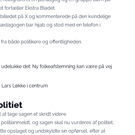
et fortæller
Ekstra Bladet
.
e billedet på X og kommenterede på den kvindelige
dagogen bar hijab og stod med en telefon i
 fra både politikere og offentligheden.
e udelukke det: Ny folkeafstemning kan være på vej
r Lars Løkke i centrum
litiet
t tage sagen et skridt videre.
olitianmeldt, og sagen skal nu vurderes af politiet.
ette opslaget og undskyldte sin opførsel, efter at