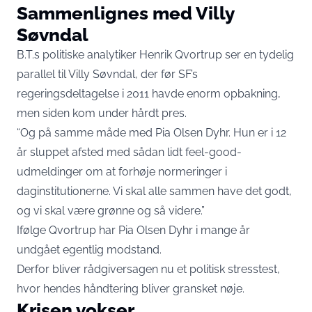
Sammenlignes med Villy
Søvndal
B.T.s politiske analytiker Henrik Qvortrup ser en tydelig
parallel til Villy Søvndal, der før SF’s
regeringsdeltagelse i 2011 havde enorm opbakning,
men siden kom under hårdt pres.
“Og på samme måde med Pia Olsen Dyhr. Hun er i 12
år sluppet afsted med sådan lidt feel-good-
udmeldinger om at forhøje normeringer i
daginstitutionerne. Vi skal alle sammen have det godt,
og vi skal være grønne og så videre.”
Ifølge Qvortrup har Pia Olsen Dyhr i mange år
undgået egentlig modstand.
Derfor bliver rådgiversagen nu et politisk stresstest,
hvor hendes håndtering bliver gransket nøje.
Krisen vokser