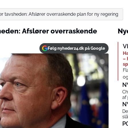
r tavsheden: Afslører overraskende plan for ny regering
heden: Afslører overraskende
Nye
V
Følg nyheder24.dk på Google
Ha
– 
sp
Fl
og
N
Ch
af
N
De
sl
P