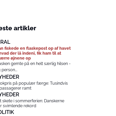
ste artikler
IRAL
n fiskede en flaskepost op af havet
hvad der lå indeni, fik ham til at
ærre øjnene op
asken gemte på en helt særlig hilsen -
 person...
YHEDER
okpris på populær færge: Tusindvis
 passagerer ramt
YHEDER
t skete i sommerferien: Danskerne
år svimlende rekord
OLITIK