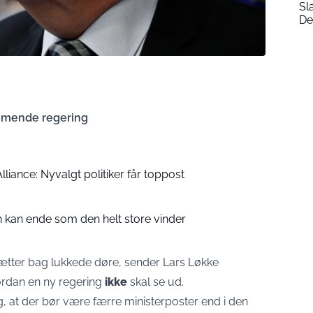
Sl
De
ommende regering
lliance: Nyvalgt politiker får toppost
n kan ende som den helt store vinder
ætter bag lukkede døre, sender Lars Løkke
ordan en ny regering
ikke
skal se ud.
at der bør være færre ministerposter end i den