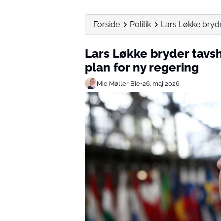
Forside
Politik
Lars Løkke bryde
Lars Løkke bryder tavs
plan for ny regering
Mie Møller Bie
•
26. maj 2026