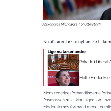
Alexandros Michailidis / Shutterstock
Nu afslører Løkke nyt ønske til k
Lige nu læser andre
Rokade i Liberal A
Mette Frederikse
Mens regeringsforhandlingerne forts
Rasmussen nu et klart signal om, hv
Moderaternes formand mener nemlig, 