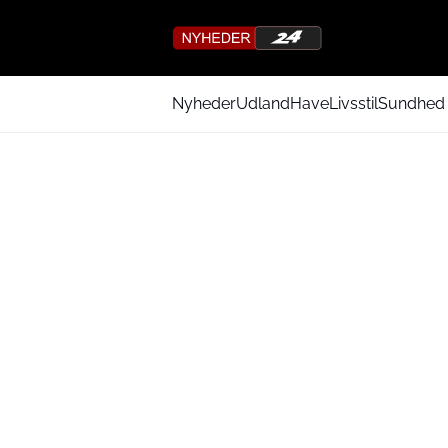
Nyheder
Udland
Have
Livsstil
Sundhed