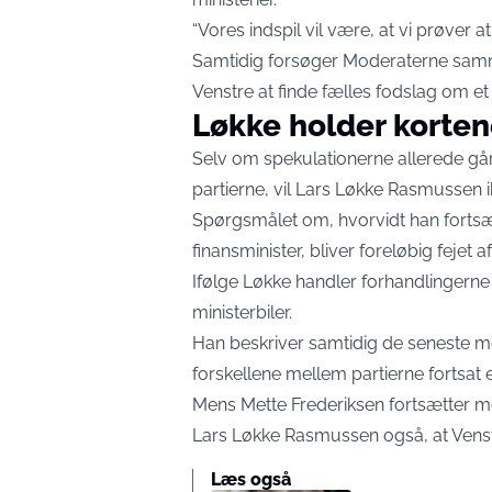
“Vores indspil vil være, at vi prøver a
Samtidig forsøger Moderaterne sam
Venstre at finde fælles fodslag om et
Løkke holder korten
Selv om spekulationerne allerede går 
partierne, vil Lars Løkke Rasmussen i
Spørgsmålet om, hvorvidt han fortsæ
finansminister, bliver foreløbig fejet a
Ifølge Løkke handler forhandlingerne
ministerbiler.
Han beskriver samtidig de seneste m
forskellene mellem partierne fortsat e
Mens Mette Frederiksen fortsætter 
Lars Løkke Rasmussen også, at Venst
Læs også