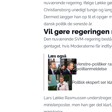
nuværende regering. Ifølge Løkke gør
Christiansborg unødigt tunge og la
Dermed lægger han op til et opgør m
dansk politik de seneste år.
Vil gøre regeringen
Den nuværende SVM-regering består a
gentaget, hvis Moderaterne får indfl
Læs også
Venstre-politiker r
politianmeldelse
Politisk ekspert ser k
Lars Løkke Rasmussen understreger, at
ministerposter, men han gør det klar
ministerier.