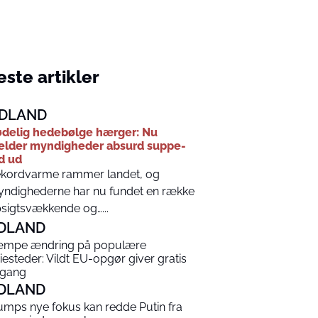
ste artikler
DLAND
delig hedebølge hærger: Nu
lder myndigheder absurd suppe-
d ud
kordvarme rammer landet, og
ndighederne har nu fundet en række
sigtsvækkende og…...
DLAND
mpe ændring på populære
riesteder: Vildt EU-opgør giver gratis
gang
DLAND
umps nye fokus kan redde Putin fra