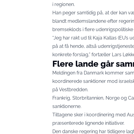
i regionen.
Han peger samtidig på, at der kan væ
blandt medlemslandene efter regering
bremseklods i flere udenrigspolitisk
“Jeg har rakt ud til Kaja Kallas (EU’s
på at få hende, altså udenrigstjene
konkrete forslag,” fortæller Lars Lø
Flere lande går sa
Meldingen fra Danmark kommer samtid
koordinerede sanktioner mod israelsk
på Vestbredden.
Frankrig, Storbritannien, Norge og C
sanktionerne.
Tiltagene sker i koordinering med Au
præsenterede lignende initiativer.
Den danske regering har tidligere lag