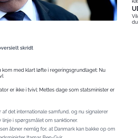
kæ
U
Vi
du
versielt skridt
 kom med klart løfte i regeringsgrundlaget: Nu
vl
tor er ikke i tvivl: Mettes dage som statsminister er
er af det internationale samfund, og nu signalerer
 linje i spørgsmålet om sanktioner.
sen åbner nemlig for, at Danmark kan bakke op om
edsminister Itamar Ben-Gvir.