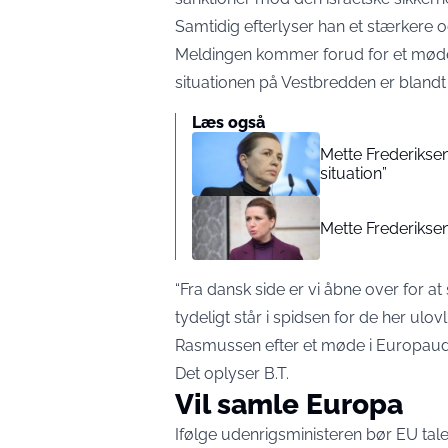
Samtidig efterlyser han et stærkere o
Meldingen kommer forud for et møde
situationen på Vestbredden er bland
Læs også
Mette Frederiksen
situation”
Mette Frederikse
“Fra dansk side er vi åbne over for at
tydeligt står i spidsen for de her ulo
Rasmussen efter et møde i Europaud
Det oplyser
B.T.
Vil samle Europa
Ifølge udenrigsministeren bør EU tale