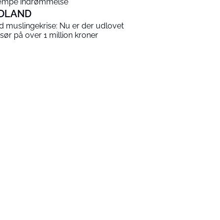
mpe indrømmelse
DLAND
ld muslingekrise: Nu er der udlovet
sør på over 1 million kroner