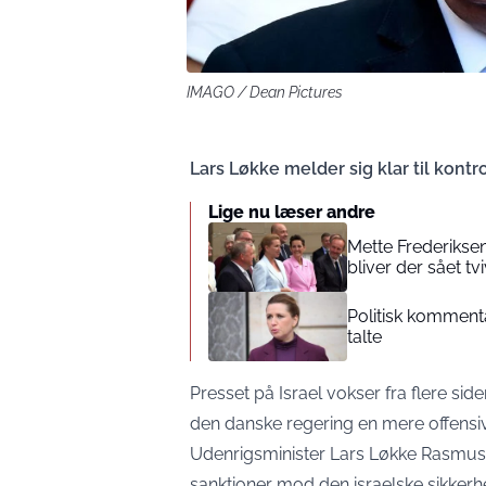
IMAGO / Dean Pictures
Lars Løkke melder sig klar til kontro
Lige nu læser andre
Mette Frederiksen
bliver der sået tvi
Politisk kommenta
talte
Presset på Israel vokser fra flere sid
den danske regering en mere offensiv
Udenrigsminister Lars Løkke Rasmus
sanktioner mod den israelske sikkerh