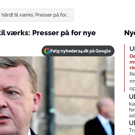
hårdt til værks: Presser på for...
til værks: Presser på for nye
Nye
U
Følg nyheder24.dk på Google
Dø
me
rå
Re
my
op
U
Kæ
fe
ad
U
Tr