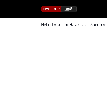
Nyheder
Udland
Have
Livsstil
Sundhed