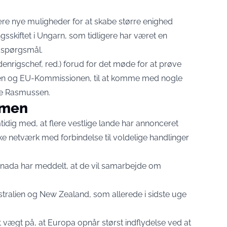
re nye muligheder for at skabe større enighed
sskiftet i Ungarn, som tidligere har været en
e spørgsmål.
 udenrigschef, red.) forud for det møde for at prøve
sten og EU-Kommissionen, til at komme med nogle
kke Rasmussen.
mmen
ig med, at flere vestlige lande har annonceret
e netværk med forbindelse til voldelige handlinger
anada har meddelt, at de vil samarbejde om
stralien og New Zealand, som allerede i sidste uge
t vægt på, at Europa opnår størst indflydelse ved at