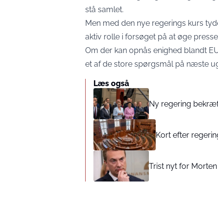
stå samlet.
Men med den nye regerings kurs tyde
aktiv rolle i forsøget på at øge presset
Om der kan opnås enighed blandt EU-
et af de store spørgsmål på næste 
Læs også
Ny regering bekræft
Kort efter regeri
Trist nyt for Mort