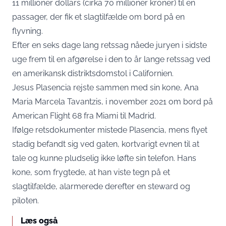
11 millioner dollars (cirka 70 millioner kroner) til en
passager, der fik et slagtilfælde om bord på en
flyvning.
Efter en seks dage lang retssag nåede juryen i sidste
uge frem til en afgørelse i den to år lange retssag ved
en amerikansk distriktsdomstol i Californien.
Jesus Plasencia rejste sammen med sin kone, Ana
Maria Marcela Tavantzis, i november 2021 om bord på
American Flight 68 fra Miami til Madrid.
Ifølge retsdokumenter mistede Plasencia, mens flyet
stadig befandt sig ved gaten, kortvarigt evnen til at
tale og kunne pludselig ikke løfte sin telefon. Hans
kone, som frygtede, at han viste tegn på et
slagtilfælde, alarmerede derefter en steward og
piloten.
Læs også