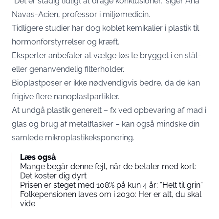
“Det er stadig tidligt at drage konklusioner,” siger Ana
Navas-Acien, professor i miljømedicin.
Tidligere studier har dog koblet kemikalier i plastik til
hormonforstyrrelser og kræft.
Eksperter anbefaler at vælge løs te brygget i en stål-
eller genanvendelig filterholder.
Bioplastposer er ikke nødvendigvis bedre, da de kan
frigive flere nanoplastpartikler.
At undgå plastik generelt – fx ved opbevaring af mad i
glas og brug af metalflasker – kan også mindske din
samlede mikroplastikeksponering.
Læs også
Mange begår denne fejl, når de betaler med kort:
Det koster dig dyrt
Prisen er steget med 108% på kun 4 år: “Helt til grin”
Folkepensionen laves om i 2030: Her er alt, du skal
vide