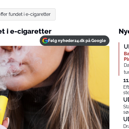
offer fundet i e-cigaretter
et i e-cigaretter
Nye
Følg nyheder24.dk på Google
U
Ba
Pl
Da
tu
11
Ef
st
U
St
sø
U
Dr