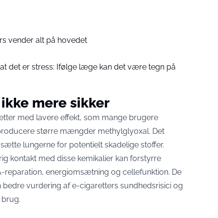
rs vender alt på hovedet
at det er stress: Ifølge læge kan det være tegn på
 ikke mere sikker
retter med lavere effekt, som mange brugere
n producere større mængder methylglyoxal. Det
ætte lungerne for potentielt skadelige stoffer.
rig kontakt med disse kemikalier kan forstyrre
-reparation, energiomsætning og cellefunktion. De
 en bedre vurdering af e-cigaretters sundhedsrisici og
 brug.