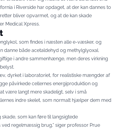
lifornia i Riverside har opdaget, at der kan dannes to
garetter bliver opvarmet, og at de kan skade
ler
Medical Xpress
.
t
nglykol, som findes i næsten alle e-væsker, og
n danne både acetaldehyd og methylglyoxal.
 giftige i andre sammenhænge, men deres virkning
belyst.
, dyrket i laboratoriet, for realistiske mængder af
 begge påvirkede cellernes energiproduktion og
 at være langt mere skadeligt, selv i små
ellernes indre skelet, som normalt hjælper dem med
 skade, som kan føre til langsigtede
 ved regelmæssig brug,” siger professor Prue