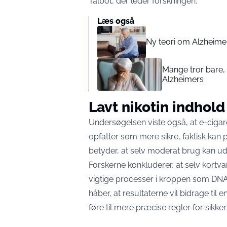
Talbot, der leder forskningen.
Læs også
Ny teori om Alzheime
Mange tror bare, 
Alzheimers
Lavt nikotin indhold
Undersøgelsen viste også, at e-ciga
opfatter som mere sikre, faktisk ka
betyder, at selv moderat brug kan uds
Forskerne konkluderer, at selv kortva
vigtige processer i kroppen som DNA
håber, at resultaterne vil bidrage til
føre til mere præcise regler for sikker