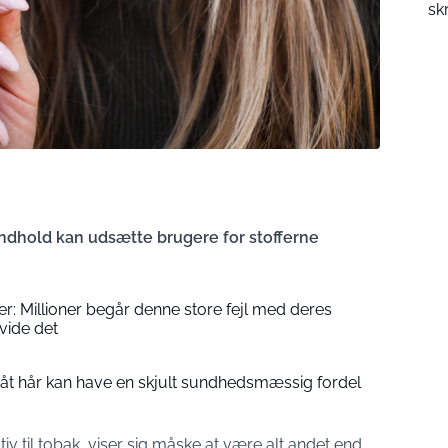
sk
indhold kan udsætte brugere for stofferne
r: Millioner begår denne store fejl med deres
vide det
Gråt hår kan have en skjult sundhedsmæssig fordel
tiv til tobak, viser sig måske at være alt andet end