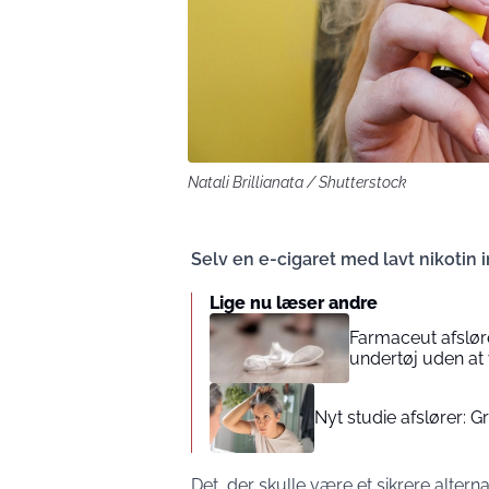
Natali Brillianata / Shutterstock
Selv en e-cigaret med lavt nikotin 
Lige nu læser andre
Farmaceut afsløre
undertøj uden at 
Nyt studie afslører: 
Det, der skulle være et sikrere alterna