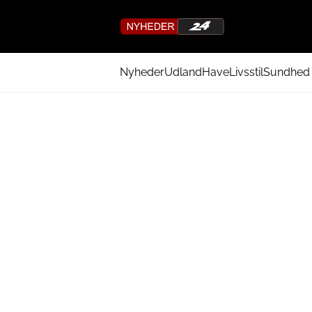
Nyheder
Udland
Have
Livsstil
Sundhed