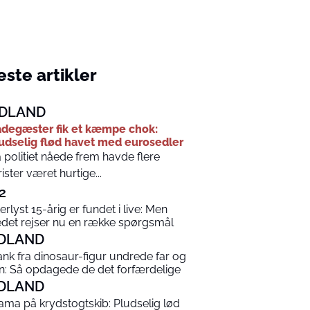
ste artikler
DLAND
degæster fik et kæmpe chok:
udselig flød havet med eurosedler
 politiet nåede frem havde flere
rister været hurtige...
2
terlyst 15-årig er fundet i live: Men
edet rejser nu en række spørgsmål
DLAND
ank fra dinosaur-figur undrede far og
n: Så opdagede de det forfærdelige
DLAND
ama på krydstogtskib: Pludselig lød