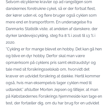
Selvom elcyklerne kravler op ad rangstigen som
danskernes foretrukne cykel, så er der fortsat flest,
der kører uden el, og flere bruger også cyklen som
mere end en transportform. En
undersøgelse
fra
Danmarks Statistik viste, at andelen af danskere, der
dyrker landevejscykling, steg fra 8 % i 2016 til 13 % i
2020.
”Cykling er for mange blevet en hobby. Det kan gå hen
og blive en dyr hobby. Derfor skal man være
opmærksom på cyklens pris samt ekstraudstyr og
tale med sit forsikringsselskab om, hvorvidt det
kræver en udvidet forsikring at dække. Hertil kommer
også, hvis man eksempelvis tager cyklen med til
udlandet,” afslutter Morten Jepsen og tilføjer, at man
på Købstædernes Forsikrings hjemmeside kan tage en
test
, der fortæller dig, om du har brug for en udvidet