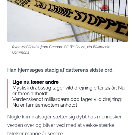
Ryan McGilchrist from Canada, CC BY-SA 2.0, via Wikimedia
Commons
Han hjemsøges stadig af datterens sidste ord
Lige nu læser andre
Mystisk drabssag tager vild drejning efter 25 år: Nu
er faren anholdt
Verdenskendt milliardærs død tager vild drejning:
Nu er familiemedlem anholdt
Nogle kriminalsager sætter sig dybt hos mennesker
verden over og bliver ved med at vække stærke
følelser mange år senere.