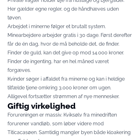
Private vagter holder øje fra hustage og bjergsider.
Her gælder egne regler, og de håndhæves uden
tøven.
Arbejdet i minerne følger et brutalt system.
Minearbejdere arbejder gratis i 30 dage. Først derefter
får de én dag, hvor de må beholde det, de finder.
Finder de guld, kan det give op mod 14.000 kroner.
Finder de ingenting, har en hel måned været
forgæves.
Kvinder søger i affaldet fra minerne og kan i heldige
tilfælde tjene omkring 3.000 kroner om ugen.
Alligevel fortsætter strømmen af nye mennesker.
Giftig virkelighed
Forureningen er massiv. Kviksølv fra minedriften
forurener vandløb, som løber videre mod
Titicacasøen. Samtidig mangler byen både kloakering