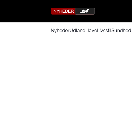
Nyheder
Udland
Have
Livsstil
Sundhed