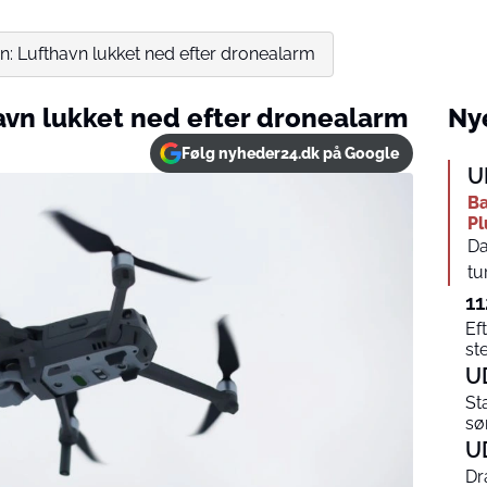
en: Lufthavn lukket ned efter dronealarm
havn lukket ned efter dronealarm
Nye
Følg nyheder24.dk på Google
U
Ba
Pl
Da
tu
11
Ef
st
U
St
sø
U
Dr