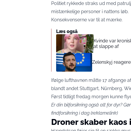
Politiet rykkede straks ud med patrul
mistænkelige personer i nattens løb.
Konsekvenserne var til at mærke.
Læs også
Kvinde var kronis
at slappe af
Zelenskyj reagerer
Ifølge lufthavnen måtte 17 afgange afl
blandt andet Stuttgart, Nürnberg, Wi
Først tidligt fredag morgen kunne fly
Er din bilforsikring også alt for dyr?
Gør
findforsikring i dag (reklamelink)
Droner skaber kaos 
Hændelsen føjer sig til en række mys