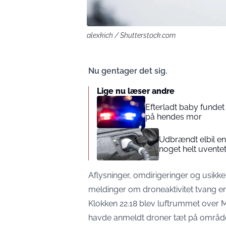
alexkich / Shutterstock.com
Nu gentager det sig.
Lige nu læser andre
Efterladt baby fundet
på hendes mor
Udbrændt elbil e
noget helt uvente
Aflysninger, omdirigeringer og usik
meldinger om droneaktivitet tvang en 
Klokken 22.18 blev luftrummet over M
havde anmeldt droner tæt på område