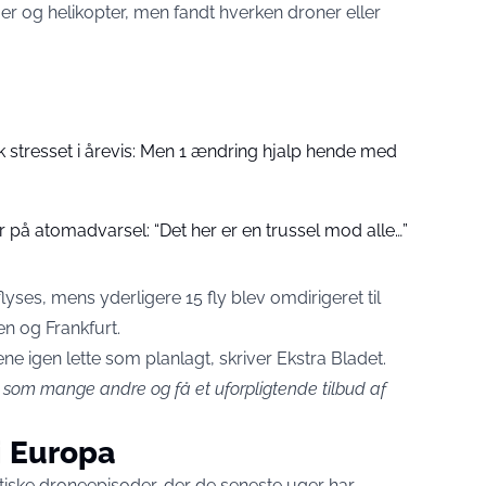
jer og helikopter, men fandt hverken droner eller
k stresset i årevis: Men 1 ændring hjalp hende med
 på atomadvarsel: “Det her er en trussel mod alle…”
yses, mens yderligere 15 fly blev omdirigeret til
en og Frankfurt.
ene igen lette som planlagt, skriver
Ekstra Bladet
.
 som mange andre og få et uforpligtende tilbud af
i Europa
tiske droneepisoder, der de seneste uger har