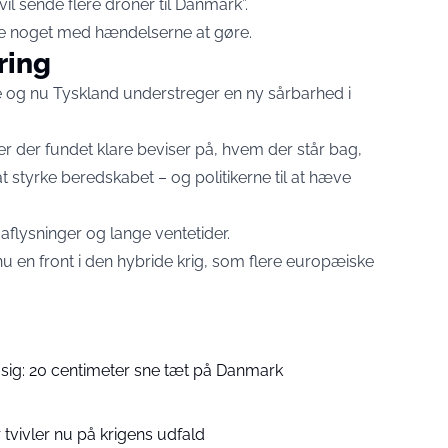
l sende flere droner til Danmark”.
have noget med hændelserne at gøre.
ring
og nu Tyskland understreger en ny sårbarhed i
 der fundet klare beviser på, hvem der står bag,
 styrke beredskabet – og politikerne til at hæve
aflysninger og lange ventetider.
 en front i den hybride krig, som flere europæiske
sig: 20 centimeter sne tæt på Danmark
 tvivler nu på krigens udfald