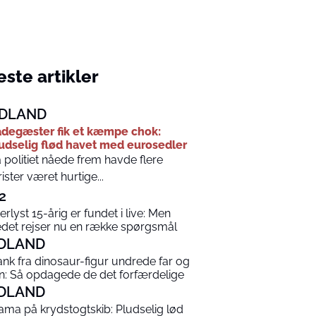
ste artikler
DLAND
degæster fik et kæmpe chok:
udselig flød havet med eurosedler
 politiet nåede frem havde flere
rister været hurtige...
2
terlyst 15-årig er fundet i live: Men
edet rejser nu en række spørgsmål
DLAND
ank fra dinosaur-figur undrede far og
n: Så opdagede de det forfærdelige
DLAND
ama på krydstogtskib: Pludselig lød