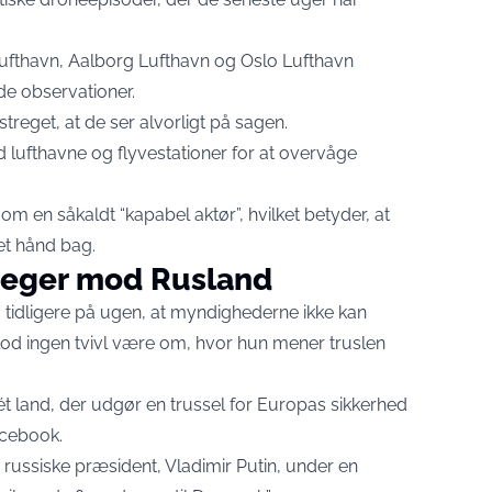
ufthavn, Aalborg Lufthavn og Oslo Lufthavn
nde observationer.
eget, at de ser alvorligt på sagen.
ed lufthavne og flyvestationer for at overvåge
 om en såkaldt “kapabel aktør”, hvilket betyder, at
tet hånd bag.
peger mod Rusland
v tidligere på ugen, at myndighederne ikke kan
lod ingen tvivl være om, hvor hun mener truslen
 ét land, der udgør en trussel for Europas sikkerhed
acebook.
ussiske præsident, Vladimir Putin, under en