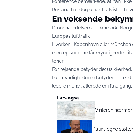
konference bemærkede, at han “ikke vi
Rusland har dog officielt afvist at 
En voksende bekym
Dronehændelserne i Danmark, Norge 
Europas lufttrafik.
Hverken i København eller München er
men episoderne får myndigheder til at
tonen.
For rejsende betyder det usikkerhed, 
For myndighederne betyder det endnu
ledere mener, allerede er i fuld gang.
Læs også
Vinteren nærmer 
Putins egne støtter