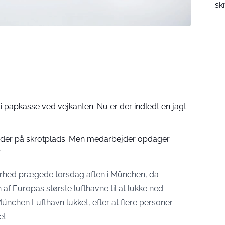
sk
 i papkasse ved vejkanten: Nu er der indledt en jagt
nder på skrotplads: Men medarbejder opdager
t
kerhed prægede torsdag aften i München, da
af Europas største lufthavne til at lukke ned.
ünchen Lufthavn lukket, efter at flere personer
t.