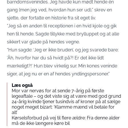
barndomsvenindes. Jeg havde kun mødt hende én
gang (men jeg ved, hvordan hun ser ud),” skrev en
sjette, der fortalte en historie fra sit eget liv.
“Jeg så en anden til receptionen i en hvid kjole og gik
hen til hende. Sagde tillykke med brylluppet og at alle
sikkert var glade på hendes vegne.
“Hun sagde: ‘Jeg er ikke bruden’, og jeg svarede bare:
‘Åh, hvorfor har du så hvidt på?! Er det ikke lidt
mærkeligt?!’ Hun blev virkelig sur. Min kones veninde
siger, at jeg nu er en af hendes yndlingspersoner.”
Læs også
Mor var nervøs for at sende 7-årig på første
legeaftale – og det viste sig at være med god grund
24-årig kvinde tjener tusindvis af kroner på at sælge
noget meget bizart: ‘Klamme mænd vil betale for
alt’
Kørselsforbud på vej til flere ældre: Fra denne alder
må de ikke længere køre bil