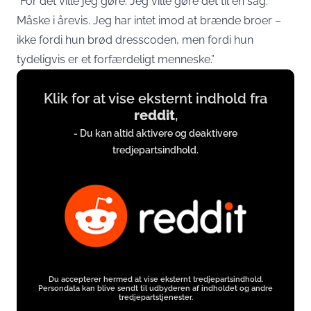
“For det ville jeg gøre. Jeg ville gøre det til en sag.
Måske i årevis. Jeg har intet imod at brænde broer –
ikke fordi hun brød dresscoden, men fordi hun
tydeligvis er et forfærdeligt menneske.”
Display
Klik for at vise eksternt indhold fra
content
reddit
,
from
- Du kan altid aktivere og deaktivere
www.reddit.com
tredjepartsindhold.
Du accepterer hermed at vise eksternt tredjepartsindhold.
Persondata kan blive sendt til udbyderen af indholdet og andre
tredjepartstjenester.