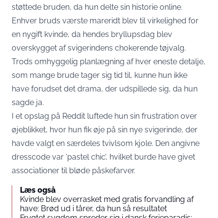
støttede bruden, da hun delte sin historie online.
Enhver bruds værste mareridt blev til virkelighed for
en nygift kvinde, da hendes bryllupsdag blev
overskygget af svigerindens chokerende tøjvalg.
Trods omhyggelig planlægning af hver eneste detalje,
som mange brude tager sig tid til, kunne hun ikke
have forudset det drama, der udspillede sig, da hun
sagde ja.
I et opslag på Reddit luftede hun sin frustration over
øjeblikket, hvor hun fik øje på sin nye svigerinde, der
havde valgt en særdeles tvivlsom kjole. Den angivne
dresscode var ‘pastel chic’, hvilket burde have givet
associationer til bløde påskefarver.
Læs også
Kvinde blev overrasket med gratis forvandling af
have: Brød ud i tårer, da hun så resultatet
Frygtet sygdom spreder sig i dansk ferieparadis: