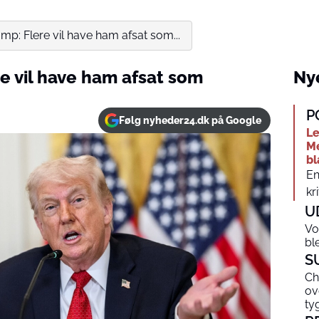
rump: Flere vil have ham afsat som...
re vil have ham afsat som
Nye
P
Følg nyheder24.dk på Google
Le
Me
bl
En
kri
U
Vo
bl
S
Ch
ov
ty