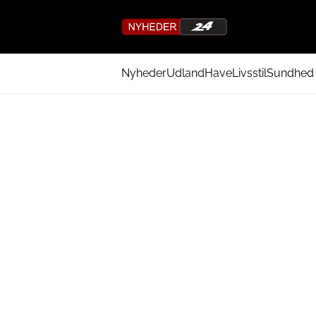
Nyheder
Udland
Have
Livsstil
Sundhed