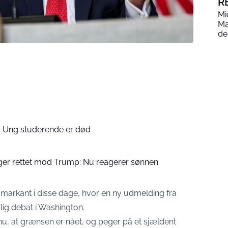
R
Mi
Ma
de
: Ung studerende er død
ger rettet mod Trump: Nu reagerer sønnen
r markant i disse dage, hvor en ny udmelding fra
lig debat i Washington.
nu, at grænsen er nået, og peger på et sjældent