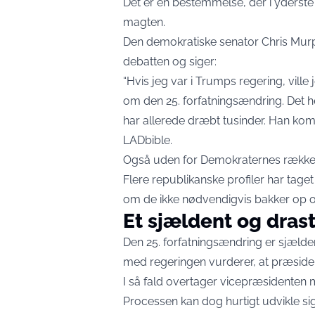
Det er en bestemmelse, der i yderste
magten.
Den demokratiske senator Chris Mur
debatten og siger:
“Hvis jeg var i Trumps regering, ville 
om den 25. forfatningsændring. Det he
har allerede dræbt tusinder. Han komme
LADbible
.
Også uden for Demokraternes række
Flere republikanske profiler har tage
om de ikke nødvendigvis bakker op o
Et sjældent og drast
Den 25. forfatningsændring er sjæld
med regeringen vurderer, at præsident
I så fald overtager vicepræsidenten m
Processen kan dog hurtigt udvikle sig