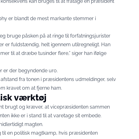
 konsekvens kan bruges til at fratage en præsident
phy er blandt de mest markante stemmer i
jeg bruge påsken på at ringe til forfatningsjurister
r er fuldstændig, helt igennem utilregneligt. Han
r til at dræbe tusinder flere,” siger han ifølge
r er der begyndende uro.
t afstand fra tonen i præsidentens udmeldinger, selv
m kravet om at fjerne ham.
isk værktøj
ent brugt og kræver, at vicepræsidenten sammen
en ikke er i stand til at varetage sit embede.
idlertidigt magten.
 til en politisk magtkamp, hvis præsidenten