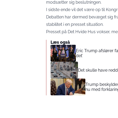
modsætter sig beslutningen.
I sidste ende vil det være op til Kong
Debatten har dermed bevæget sig fra
stabilitet i en presset situation.
Presset på Det Hvide Hus vokser, mens
Læs også
Eric Trump afslører fa
det’
Det skulle have redd
Trump beskyldes
nu med forklarin