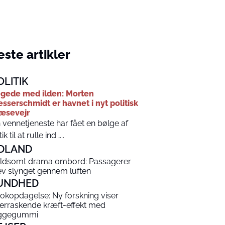
ste artikler
OLITIK
gede med ilden: Morten
sserschmidt er havnet i nyt politisk
æsevejr
 vennetjeneste har fået en bølge af
tik til at rulle ind…...
DLAND
ldsomt drama ombord: Passagerer
ev slynget gennem luften
UNDHED
okopdagelse: Ny forskning viser
erraskende kræft-effekt med
ggegummi