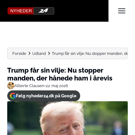
Forside
Udland
Trump får sin vilje: Nu stopper manden, der h
Trump får sin vilje: Nu stopper
manden, der hånede ham i årevis
Alberte Clausen
•
22. maj 2026
Følg nyheder24.dk på Google