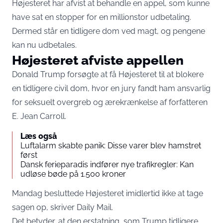
Højesteret har afvist at behandle en appel, som kunne
have sat en stopper for en millionstor udbetaling.
Dermed står en tidligere dom ved magt, og pengene
kan nu udbetales.
Højesteret afviste appellen
Donald Trump forsøgte at få Højesteret til at blokere
en tidligere civil dom, hvor en jury fandt ham ansvarlig
for seksuelt overgreb og ærekrænkelse af forfatteren
E. Jean Carroll.
Læs også
Luftalarm skabte panik: Disse varer blev hamstret
først
Dansk ferieparadis indfører nye trafikregler: Kan
udløse bøde på 1.500 kroner
Mandag besluttede Højesteret imidlertid ikke at tage
sagen op, skriver
Daily Mail
.
Det betyder, at den erstatning, som Trump tidligere