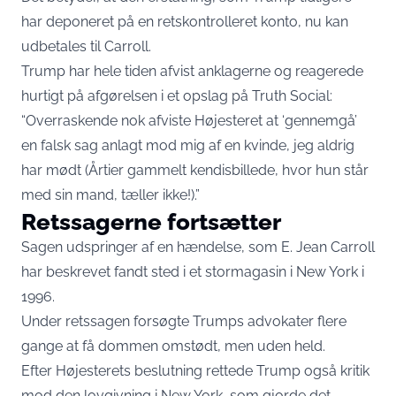
har deponeret på en retskontrolleret konto, nu kan
udbetales til Carroll.
Trump har hele tiden afvist anklagerne og reagerede
hurtigt på afgørelsen i et opslag på Truth Social:
“Overraskende nok afviste Højesteret at ‘gennemgå’
en falsk sag anlagt mod mig af en kvinde, jeg aldrig
har mødt (Årtier gammelt kendisbillede, hvor hun står
med sin mand, tæller ikke!).”
Retssagerne fortsætter
Sagen udspringer af en hændelse, som E. Jean Carroll
har beskrevet fandt sted i et stormagasin i New York i
1996.
Under retssagen forsøgte Trumps advokater flere
gange at få dommen omstødt, men uden held.
Efter Højesterets beslutning rettede Trump også kritik
mod den lovgivning i New York, som gjorde det