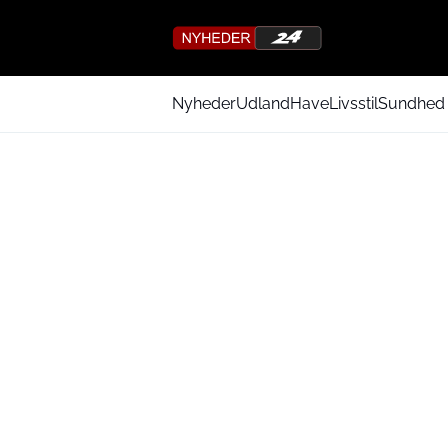
Nyheder
Udland
Have
Livsstil
Sundhed