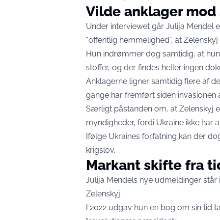
Vilde anklager mod
Under interviewet går Julija Mendel
“offentlig hemmelighed”, at Zelenskyj t
Hun indrømmer dog samtidig, at hun a
stoffer, og der findes heller ingen d
Anklagerne ligner samtidig flere af
gange har fremført siden invasionen a
Særligt påstanden om, at Zelenskyj er 
myndigheder, fordi Ukraine ikke har a
Ifølge Ukraines forfatning kan der d
krigslov.
Markant skifte fra ti
Julija Mendels nye udmeldinger står i 
Zelenskyj.
I 2022 udgav hun en bog om sin tid 