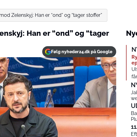
mod Zelenskyj: Han er “ond” og “tager stoffer”
enskyj: Han er “ond” og “tager
Nye
N
Følg nyheder24.dk på Google
Ry
ep
Ul
få
N
Ja
we
U
Ba
Pl
11
Ef