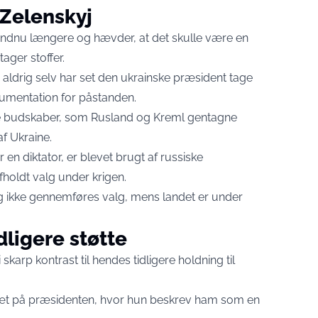
 Zelenskyj
 endnu længere og hævder, at det skulle være en
ager stoffer.
ldrig selv har set den ukrainske præsident tage
okumentation for påstanden.
 de budskaber, som Rusland og Kreml gentagne
f Ukraine.
en diktator, er blevet brugt af russiske
fholdt valg under krigen.
og ikke gennemføres valg, mens landet er under
dligere støtte
skarp kontrast til hendes tidligere holdning til
tæt på præsidenten, hvor hun beskrev ham som en