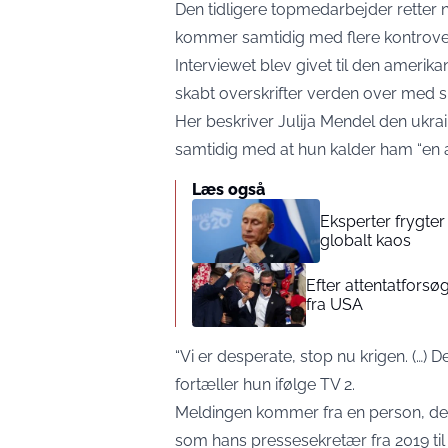
Den tidligere topmedarbejder retter 
kommer samtidig med flere kontrover
Interviewet
blev givet til den amerikan
skabt overskrifter verden over med si
Her beskriver Julija Mendel den ukra
samtidig med at hun kalder ham “en af
Læs også
Eksperter frygter
globalt kaos
Efter attentatfor
fra USA
“Vi er desperate, stop nu krigen. (…) 
fortæller hun ifølge
TV 2.
Meldingen kommer fra en person, der 
som hans pressesekretær fra 2019 til