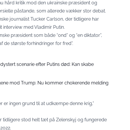
nu hård kritik mod den ukrainske præsident og
sielle påstande, som allerede vækker stor debat.
ske journalist Tucker Carlson, der tidligere har
t interview med Vladimir Putin.
inske præsident som både “ond” og “en diktator”,
 de største forhindringer for fred”.
 dystert scenarie efter Putins død: Kan skabe
søgene mod Trump: Nu kommer chokerende melding
Der er ingen grund til at udkæmpe denne krig,”
tidligere stod helt tæt på Zelenskyj og fungerede
 2022.