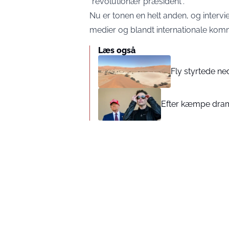
“revolutionær præsident”.
Nu er tonen en helt anden, og intervi
medier og blandt internationale kom
Læs også
Fly styrtede ne
Efter kæmpe dram