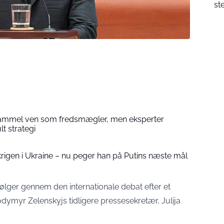
st
gammel ven som fredsmægler, men eksperter
t strategi
igen i Ukraine – nu peger han på Putins næste mål
bølger gennem den internationale debat efter et
ymyr Zelenskyjs tidligere pressesekretær, Julija