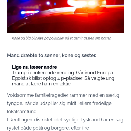
Røde og blå blinklys på politibiler på et gerningssted om natten
Mand dræbte to sønner, kone og søster.
Lige nu læser andre
Trump i chokerende vending: Går imod Europa
Egoistisk bilist optog 4 p-pladser: Så valgte ung
mand at lære ham en lektie
Voldsomme familietragedier rammer med en særlig
tyngde, når de udspiller sig midt i ellers fredelige
lokalsamfund.
I Reutlingen-distriktet i det sydlige Tyskland har en sag
rystet både politi og borgere, efter fire