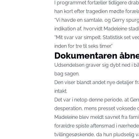
I programmet fortæller tidligere dra
han kort efter tragedien mødte foræl
“Vi havde en samtale, og Gerry spurgt
indikation af, hvorvidt Madeleine stadig
“Mit svar var simpelt. Statistisk set v
inden for tre til seks timer.”
Dokumentaren åbne
Udsendelsen graver sig dybt ned i b
bag sagen.
Den viser blandt andet nye detaljer f
intakt.
Det var i netop denne periode, at Ger
desperation, mens presset voksede 
Madeleine blev meldt savnet fra famil
forældre spiste aftensmad i nærhe
tvillingesøskende, da hun pludselig v