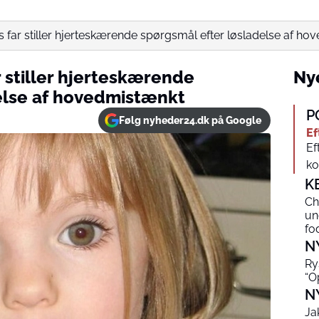
far stiller hjerteskærende spørgsmål efter løsladelse af ho
stiller hjerteskærende
Nye
else af hovedmistænkt
P
Følg nyheder24.dk på Google
Ef
Ef
ko
K
Ch
un
fo
N
Ry
“O
N
Ja