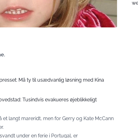
we
e.
presset: Må ty til usædvanlig løsning med Kina
vedstad: Tusindvis evakueres øjeblikkeligt
å et langt mareridt, men for Gerry og Kate McCann
r.
svandt under en ferie i Portugal, er