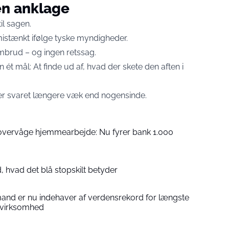
n anklage
il sagen.
istænkt ifølge tyske myndigheder.
mbrud – og ingen retssag.
ét mål: At finde ud af, hvad der skete den aften i
er svaret længere væk end nogensinde.
t overvåge hjemmearbejde: Nu fyrer bank 1.000
d, hvad det blå stopskilt betyder
nd er nu indehaver af verdensrekord for længste
 virksomhed