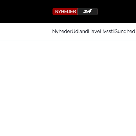
Nyheder
Udland
Have
Livsstil
Sundhed