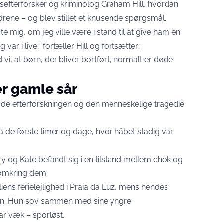
bsefterforsker og kriminolog Graham Hill, hvordan
drene – og blev stillet et knusende spørgsmål.
e mig, om jeg ville være i stand til at give ham en
 var i live,” fortæller Hill og fortsætter:
ed vi, at børn, der bliver bortført, normalt er døde
r gamle sår
åde efterforskningen og den menneskelige tragedie
ra de første timer og dage, hvor håbet stadig var
ry og Kate befandt sig i en tilstand mellem chok og
omkring dem.
iens ferielejlighed i Praia da Luz, mens hendes
den. Hun sov sammen med sine yngre
ar væk – sporløst.