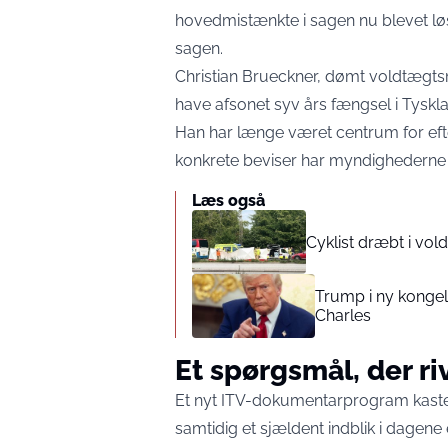
hovedmistænkte i sagen nu blevet løsl
sagen.
Christian Brueckner, dømt voldtægtsm
have afsonet syv års fængsel i Tyskl
Han har længe været centrum for eft
konkrete beviser har myndighederne i
Læs også
Cyklist dræbt i v
Trump i ny kongel
Charles
Et spørgsmål, der riv
Et nyt ITV-dokumentarprogram kaster
samtidig et sjældent indblik i dagene