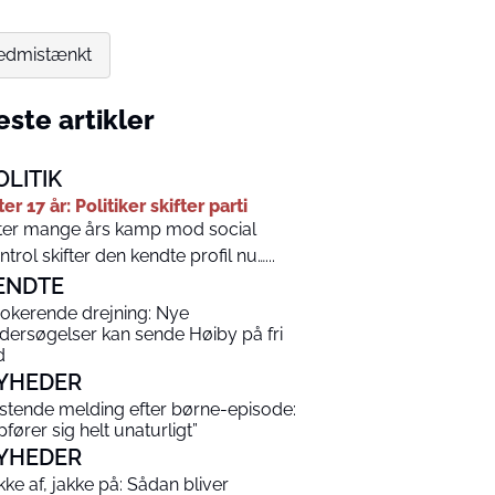
vedmistænkt
ste artikler
OLITIK
ter 17 år: Politiker skifter parti
ter mange års kamp mod social
ntrol skifter den kendte profil nu…...
ENDTE
okerende drejning: Nye
dersøgelser kan sende Høiby på fri
d
YHEDER
stende melding efter børne-episode:
pfører sig helt unaturligt”
YHEDER
kke af, jakke på: Sådan bliver