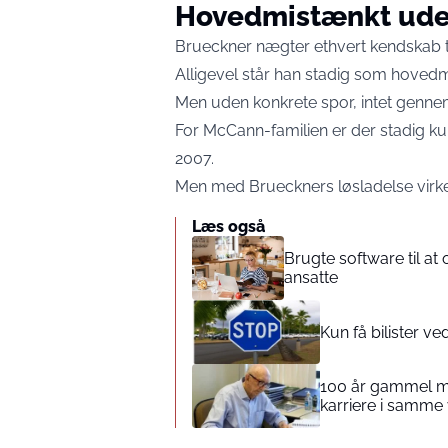
Hovedmistænkt ude
Brueckner nægter ethvert kendskab t
Alligevel står han stadig som hovedm
Men uden konkrete spor, intet genne
For McCann-familien er der stadig kun 
2007.
Men med Brueckners løsladelse virk
Læs også
Brugte software til a
ansatte
Kun få bilister ve
100 år gammel ma
karriere i samme