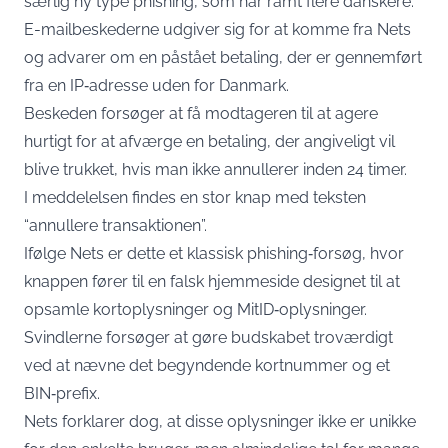
særlig ny type phishing, som har ramt flere danskere.
E-mailbeskederne udgiver sig for at komme fra Nets
og advarer om en påstået betaling, der er gennemført
fra en IP‑adresse uden for Danmark.
Beskeden forsøger at få modtageren til at agere
hurtigt for at afværge en betaling, der angiveligt vil
blive trukket, hvis man ikke annullerer inden 24 timer.
I meddelelsen findes en stor knap med teksten
“annullere transaktionen”.
Ifølge Nets er dette et klassisk phishing‑forsøg, hvor
knappen fører til en falsk hjemmeside designet til at
opsamle kortoplysninger og MitID‑oplysninger.
Svindlerne forsøger at gøre budskabet troværdigt
ved at nævne det begyndende kortnummer og et
BIN‑prefix.
Nets forklarer dog, at disse oplysninger ikke er unikke