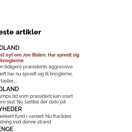
ste artikler
DLAND
ist nyt om Joe Biden: Har spredt sig
l knoglerne
n tidligere præsidents aggressive
æft har nu spredt sig til knoglerne,
tæller…...
DLAND
umps tid som præsident kan snart
re slut: Nu sættes der dato på
YHEDER
ækkert fund i vandet: Nu frarådes
dning ved denne strand
ENGE