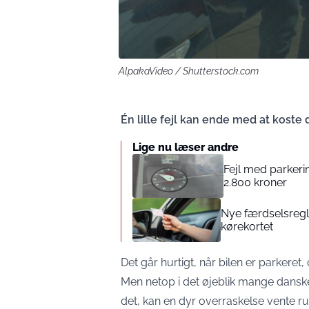
AlpakaVideo / Shutterstock.com
Én lille fejl kan ende med at koste 
Lige nu læser andre
Fejl med parker
2.800 kroner
Nye færdselsregle
kørekortet
Det går hurtigt, når bilen er parkere
Men netop i det øjeblik mange dans
det, kan en dyr overraskelse vente r