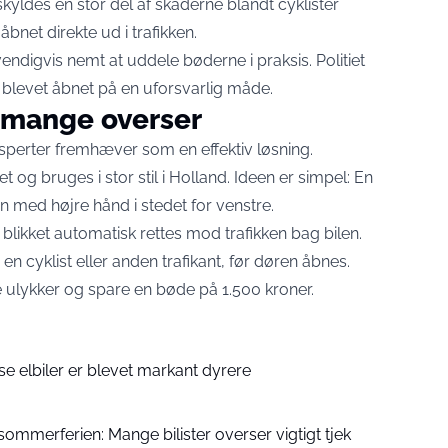
skyldes en stor del af skaderne blandt cyklister
net direkte ud i trafikken.
endigvis nemt at uddele bøderne i praksis. Politiet
blevet åbnet på en uforsvarlig måde.
 mange overser
ksperter fremhæver som en effektiv løsning.
og bruges i stor stil i Holland. Ideen er simpel: En
en med højre hånd i stedet for venstre.
å blikket automatisk rettes mod trafikken bag bilen.
 cyklist eller anden trafikant, før døren åbnes.
e ulykker og spare en bøde på 1.500 kroner.
se elbiler er blevet markant dyrere
ommerferien: Mange bilister overser vigtigt tjek