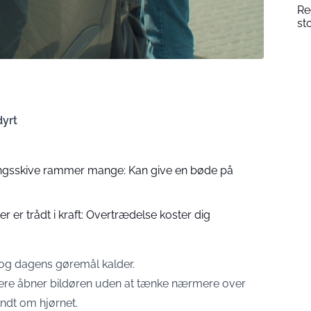
Re
st
dyrt
ingsskive rammer mange: Kan give en bøde på
r er trådt i kraft: Overtrædelse koster dig
t, og dagens gøremål kalder.
kere åbner bildøren uden at tænke nærmere over
undt om hjørnet.