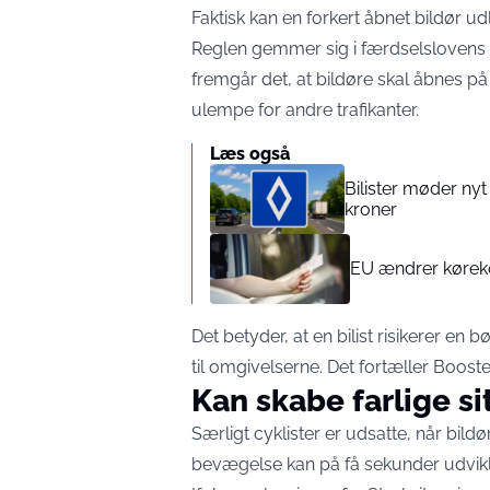
Faktisk kan en forkert åbnet bildør u
Reglen gemmer sig i færdselslovens
fremgår det, at bildøre skal åbnes på
ulempe for andre trafikanter.
Læs også
Bilister møder nyt 
kroner
EU ændrer kørekor
Det betyder, at en bilist risikerer en
til omgivelserne. Det fortæller
Boost
Kan skabe farlige si
Særligt cyklister er udsatte, når b
bevægelse kan på få sekunder udvikle 