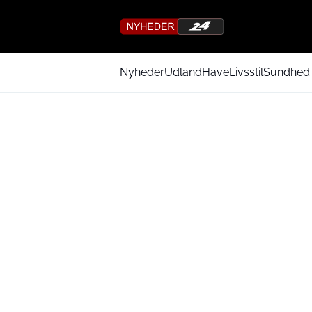
Nyheder
Udland
Have
Livsstil
Sundhed