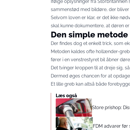
Ifølge oplysninger fra Storbritannien 
sammenstød med bildøre, der bliver åb
Selvom loven er klar, er det ikke nødv
skal kunne dokumentere, at døren er 
Den simple metode
Der findes dog et enkelt trick, som e
Metoden kaldes ofte hollænder-grebet 
fører i en venstrestyret bil åbner dør
Det tvinger kroppen til at dreje sig, s
Dermed øges chancen for at opdage en
Et lille greb kan altså både forebygg
Læs også
Store prishop: Dis
FDM advarer før s