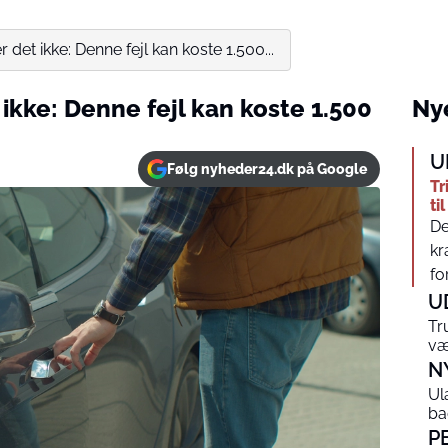
 det ikke: Denne fejl kan koste 1.500...
 ikke: Denne fejl kan koste 1.500
Nye
U
Følg nyheder24.dk på Google
Tr
ti
De
kr
for
U
Tr
væ
N
Ul
ba
P