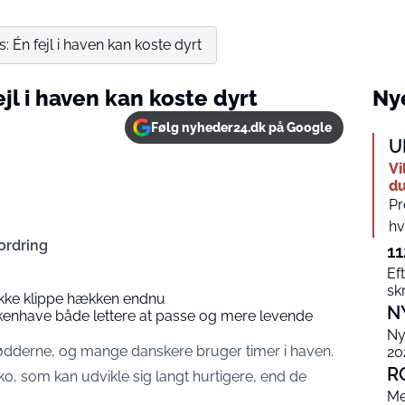
 Én fejl i haven kan koste dyrt
jl i haven kan koste dyrt
Nye
Følg nyheder24.dk på Google
U
Vi
du
Pr
hv
ordring
11
Eft
sk
ikke klippe hækken endnu
N
kkenhave både lettere at passe og mere levende
Ny
ødderne, og mange danskere bruger timer i haven.
20
R
o, som kan udvikle sig langt hurtigere, end de
Me