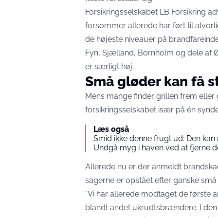
Forsikringsselskabet LB Forsikring a
forsommer allerede har ført til alvor
de højeste niveauer på brandfareinde
Fyn, Sjælland, Bornholm og dele af Øs
er særligt høj.
Små gløder kan få s
Mens mange finder grillen frem eller
forsikringsselskabet især på én synd
Læs også
Smid ikke denne frugt ud: Den kan
Undgå myg i haven ved at fjerne de
Allerede nu er der anmeldt brandskade
sagerne er opstået efter ganske små f
“Vi har allerede modtaget de første a
blandt andet ukrudtsbrændere. I den e