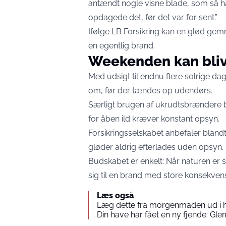
antændt nogle visne blade, som så har
opdagede det, før det var for sent.”
Ifølge LB Forsikring kan en glød gemme
en egentlig brand.
Weekenden kan blive
Med udsigt til endnu flere solrige da
om, før der tændes op udendørs.
Særligt brugen af ukrudtsbrændere bø
for åben ild kræver konstant opsyn.
Forsikringsselskabet anbefaler blandt 
gløder aldrig efterlades uden opsyn.
Budskabet er enkelt: Når naturen er s
sig til en brand med store konsekvens
Læs også
Læg dette fra morgenmaden ud i hav
Din have har fået en ny fjende: G