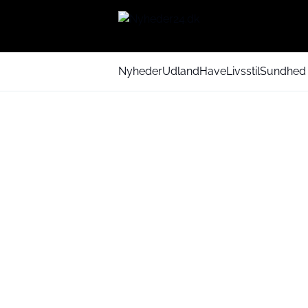
Nyheder
Udland
Have
Livsstil
Sundhed