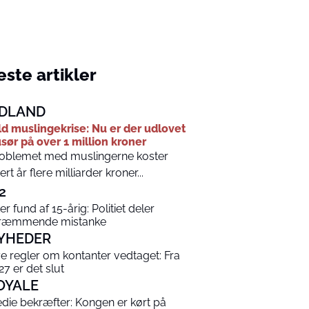
ste artikler
DLAND
ld muslingekrise: Nu er der udlovet
sør på over 1 million kroner
oblemet med muslingerne koster
ert år flere milliarder kroner...
2
er fund af 15-årig: Politiet deler
ræmmende mistanke
YHEDER
e regler om kontanter vedtaget: Fra
27 er det slut
OYALE
die bekræfter: Kongen er kørt på