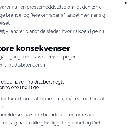
ho
dvarer nu i en pressemeddelelse om, at den tørre
lige brande, og flere områder af landet nærmer sig
kset.
tjylland er blandt de steder, hvor risikoen lige nu
tore konsekvenser
 går i gang med havearbejdet, peger
er: ukrudtsbrænderen.
 redde haven fra dræbersnegle
nne ene ting i tide
r for millioner af kroner i maj måned, og flere af
ejl.
nmeldelser på store brande, der er forårsaget af
ne sag har en lille glød ligget og ulmet og fået