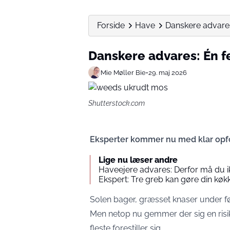
Forside
Have
Danskere advares:
Danskere advares: Én fe
Mie Møller Bie
•
29. maj 2026
Shutterstock.com
Eksperter kommer nu med klar opf
Lige nu læser andre
Haveejere advares: Derfor må du 
Ekspert: Tre greb kan gøre din kø
Solen bager, græsset knaser under f
Men netop nu gemmer der sig en risik
fleste forestiller sig.