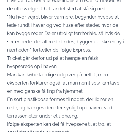
Hvis de tror, der allerede findes en rede i området, vil
de ofte vælge et helt andet sted at slå sig ned.
“Nu hvor vejret bliver varmere, begynder hvepse at
lede rundt i haver og ved huse efter steder, hvor de
kan bygge reder. De er utroligt territoriale, så hvis de
ser en rede, der allerede findes, bygger de ikke en ny i
nærheden,” fortæller de ifølge
Express.
Tricket går derfor ud på at hænge en falsk
hvepserede op i haven.
Man kan købe færdige udgaver på nettet, men
eksperten forklarer også, at man nemt selv kan lave
en med ganske få ting fra hjemmet.
En sort plastikpose formes til noget, der ligner en
rede, og hænges derefter synligt op i haven, ved
terrassen eller under et udhæng.
Ifølge eksperten kan det få hvepsene til at tro, at