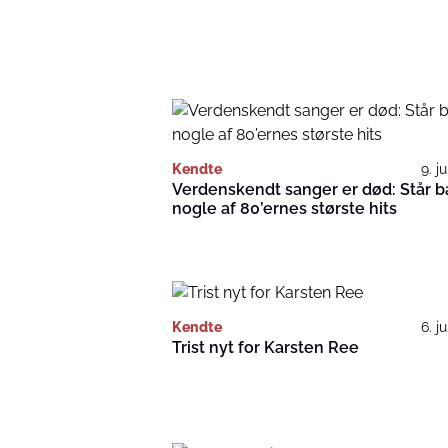
Kendte
9. j
Verdenskendt sanger er død: Står b
nogle af 80’ernes største hits
Kendte
6. j
Trist nyt for Karsten Ree