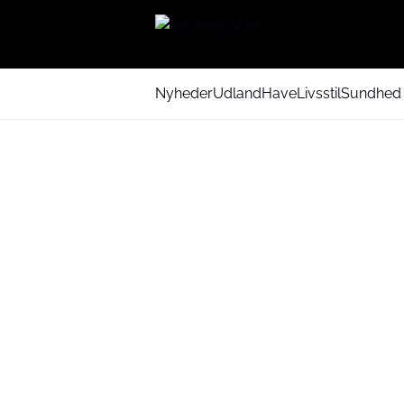
Nyheder
Udland
Have
Livsstil
Sundhed