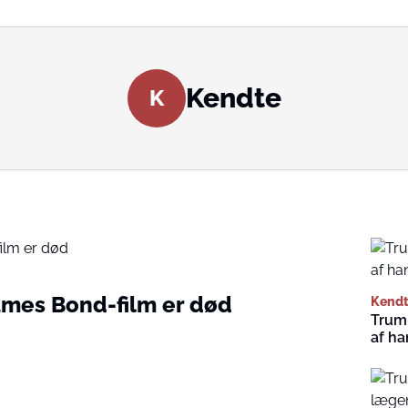
Kendte
K
James Bond-film er død
Kend
Trum
af ha