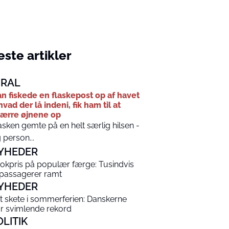
ste artikler
IRAL
n fiskede en flaskepost op af havet
hvad der lå indeni, fik ham til at
ærre øjnene op
asken gemte på en helt særlig hilsen -
 person...
YHEDER
okpris på populær færge: Tusindvis
 passagerer ramt
YHEDER
t skete i sommerferien: Danskerne
år svimlende rekord
OLITIK