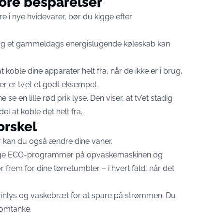
tore besparelser
re i nye hvidevarer, bør du kigge efter
t og et gammeldags energislugende køleskab kan
koble dine apparater helt fra, når de ikke er i brug,
er er tv’et et godt eksempel.
e se en lille rød prik lyse. Den viser, at tv’et stadig
el at koble det helt fra.
orskel
r kan du også ændre dine vaner.
ruge ECO-programmer på opvaskemaskinen og
rem for dine tørretumbler – i hvert fald, når det
tearinlys og vaskebræt for at spare på strømmen. Du
 omtanke.