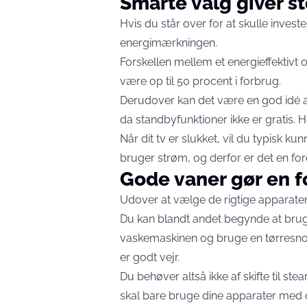
Smarte valg giver s
Hvis du står over for at skulle investe
energimærkningen.
Forskellen mellem et energieffektiv
være op til 50 procent i forbrug.
Derudover kan det være en god idé at 
da standbyfunktioner ikke er gratis. H
Når dit tv er slukket, vil du typisk kunn
bruger strøm, og derfor er det en ford
Gode vaner gør en f
Udover at vælge de rigtige apparate
Du kan blandt andet begynde at b
vaskemaskinen og bruge en tørresnor f
er godt vejr.
Du behøver altså ikke af skifte til s
skal bare bruge dine apparater med