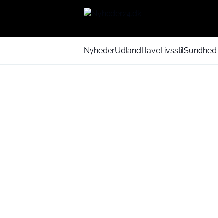
Nyheder
Udland
Have
Livsstil
Sundhed