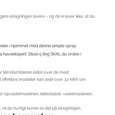
t gøre elregningen lavere – og de kræver ikke, at du
vmider i hjemmet med denne simple spray
ra haveekspert: Disse 5 ting SKAL du ordne i
er tørretumbleren listen over de mest
t effektive modeller kan æde over 32 kWh om
ger opvaskemaskinen, køleskabet, vaskemaskinen,
t, vil du hurtigt kunne se det på elregningen.