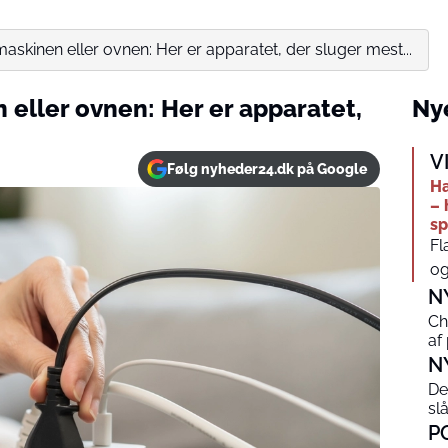
skinen eller ovnen: Her er apparatet, der sluger mest...
eller ovnen: Her er apparatet,
Nye
V
Følg nyheder24.dk på Google
Ha
– 
sp
Fl
og
N
Ch
af
N
De
sl
P