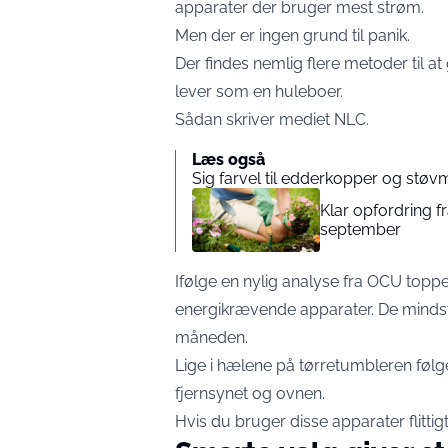
apparater der bruger mest strøm.
Men der er ingen grund til panik.
Der findes nemlig flere metoder til a
lever som en huleboer.
Sådan skriver mediet
NLC
.
Læs også
Sig farvel til edderkopper og stø
Klar opfordring f
september
Ifølge en nylig analyse fra OCU topp
energikrævende apparater. De minds
måneden.
Lige i hælene på tørretumbleren føl
fjernsynet og ovnen.
Hvis du bruger disse apparater flittig