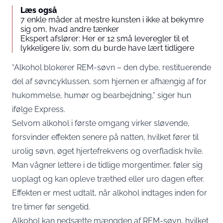
Læs også
7 enkle måder at mestre kunsten i ikke at bekymre
sig om, hvad andre tænker
Ekspert afslører: Her er 12 små leveregler til et
lykkeligere liv, som du burde have lært tidligere
“Alkohol blokerer REM-søvn – den dybe, restituerende
del af søvncyklussen, som hjernen er afhængig af for
hukommelse, humør og bearbejdning,” siger hun
ifølge
Express
.
Selvom alkohol i første omgang virker sløvende,
forsvinder effekten senere på natten, hvilket fører til
urolig søvn, øget hjertefrekvens og overfladisk hvile.
Man vågner lettere i de tidlige morgentimer, føler sig
uoplagt og kan opleve træthed eller uro dagen efter.
Effekten er mest udtalt, når alkohol indtages inden for
tre timer før sengetid.
Alkohol kan nedsætte mængden af REM-søvn, hvilket