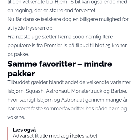
til den velkendte blå Hjem-IS bil kan også ende med
en regning, der er større end forventet.
Nu får danske iselskere dog en billigere mulighed for
at fylde fryseren op.
Fra næste uge sætter
Rema 1000
nemlig flere
populære is fra Premier Is på tilbud til blot 25 kroner
pr. pakke.
Samme favoritter – mindre
pakker
Tilbuddet gælder blandt andet de velkendte varianter
Isbjørn, Squash, Astronaut, Monstertruck og Barbie,
hvor særligt Isbjørn og Astronuat gennem mange år
har været faste sommerfavoritter hos både børn og
voksne.
Læs også
Advarsel til alle med æg i køleskabet