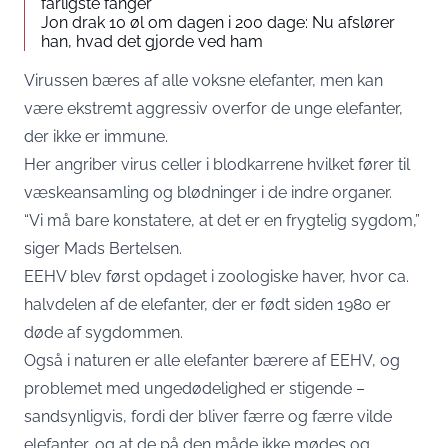
farligste fanger
Jon drak 10 øl om dagen i 200 dage: Nu afslører
han, hvad det gjorde ved ham
Virussen bæres af alle voksne elefanter, men kan
være ekstremt aggressiv overfor de unge elefanter,
der ikke er immune.
Her angriber virus celler i blodkarrene hvilket fører til
væskeansamling og blødninger i de indre organer.
“Vi må bare konstatere, at det er en frygtelig sygdom,”
siger Mads Bertelsen.
EEHV blev først opdaget i zoologiske haver, hvor ca.
halvdelen af de elefanter, der er født siden 1980 er
døde af sygdommen.
Også i naturen er alle elefanter bærere af EEHV, og
problemet med ungedødelighed er stigende –
sandsynligvis, fordi der bliver færre og færre vilde
elefanter, og at de på den måde ikke mødes og