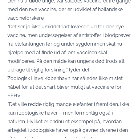
Den nu afdøde unge, var således vaccineret tre gange
med den nye vaccine, der er udviklet af hollandske
vaccineforskere.
“Det ser jo ikke umiddelbart lovende ud for den nye
vaccine, men undersøgelser af antistoffer i blodprøver
fra elefantungen før og under sygdommen skal nu
hjælpe med at finde ud af, om vaccinen skal
modificeres. På den måde kan ungens død trods alt
bidrage til vigtig forskning,” lyder det.
Zoologisk Have København har således ikke mistet
håbet for, at det snart bliver muligt at vaccinere for
EEHV.
“Det ville redde rigtig mange elefanter i fremtiden. Ikke
kun i zoologiske haver – men formentlig også i
naturen. Hvilket er endnu et eksempel på, hvordan
arbejdet i zoologiske haver også gavner dyrene i den