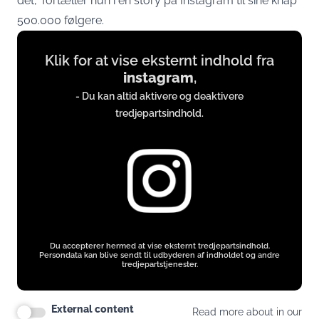
det,” fortæller hun i en story på Instagram til sine knap
500.000 følgere.
Display
Klik for at vise eksternt indhold fra
content
instagram
,
from
- Du kan altid aktivere og deaktivere
instagram.com
tredjepartsindhold.
Du accepterer hermed at vise eksternt tredjepartsindhold.
Persondata kan blive sendt til udbyderen af indholdet og andre
tredjepartstjenester.
External content
Read more about in our